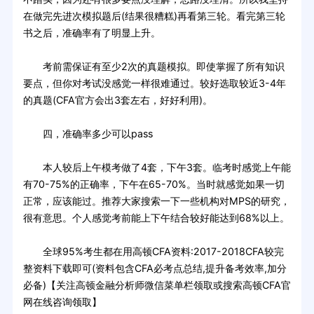
在做完先进次模拟题后(结果很糟糕)再看第三轮。看完第三轮
书之后，准确率有了明显上升。
考前需保证有至少2次的真题模拟。即使掌握了所有知识
要点，但你对考试没感觉一样很难通过。较好选取较近3-4年
的真题(CFA官方会出3套左右，好好利用)。
四，准确率多少可以pass
本人较后上午模考做了4套，下午3套。临考时感觉上午能
有70-75%的正确率，下午在65-70%。当时就感觉如果一切
正常，应该能过。推荐大家搜索一下一些机构对MPS的研究，
很有意思。个人感觉考前能上下午结合较好能达到68%以上。
全球95%考生都在用高顿CFA资料:2017-2018CFA较完
整资料下载即可(资料包含CFA必考点总结,提升备考效率,加分
必备)【关注高顿金融分析师微信菜单栏领取或搜索高顿CFA官
网在线咨询领取】