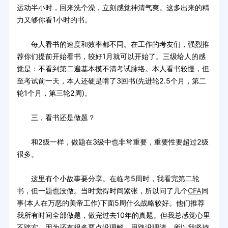
运动半小时，回来洗个澡，立刻感觉神清气爽。这多出来的精
力又够你看1小时的书。
每人看书的速度和效率都不同。在工作的考友们，强烈推
荐你们提前开始看书，较好1月就可以开始了。三级给人的感
觉是：不看到第二遍基本摸不清考试脉络。本人看书较慢，但
至考试前一天，本人还硬是啃了3回书(先进轮2.5个月，第二
轮1个月，第三轮2周)。
三，看书还是做题？
和2级一样，做题在3级中也非常重要，重要性要超过2级
很多。
这里有个小故事要分享。在临考5周时，我看完第二轮
书，但一题也没做。当时觉得时间紧张，所以问了几个
CFA
同
事(本人在万恶的美帝工作)下面5周什么战略较好。他们推荐
我所有时间全部做题，做完过去10年的真题。但我总感觉心里
不踏实，因为还有很多要点没理解，思路没理清。所以我坚持