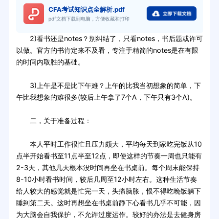
CFA考试知识点全解析.pdf
pdf文档下载到电脑，方便收藏和打印
2)看书还是notes？别纠结了，只看notes，书后题或许可
以做。官方的书肯定来不及看，专注于精简的notes是在有限
的时间内取胜的基础。
3)上午是不是比下午难？上午的比我当初想象的简单，下
午比我想象的难很多(较后上午拿了7个A，下午只有3个A)。
二，关于准备过程：
本人平时工作很忙且压力颇大，平均每天到家吃完饭从10
点半开始看书至11点半至12点，即使这样的节奏一周也只能有
2-3天，其他几天根本没时间再坐在书桌前。每个周末能保持
8-10小时看书时间，较后几周至12小时左右。这种生活节奏
给人较大的感觉就是忙完一天，头痛脑胀，恨不得吃晚饭躺下
睡到第二天。这时再想坐在书桌前静下心看书几乎不可能，因
为大脑会自我保护，不允许过度运作。较好的办法是去健身房