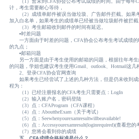
（1）暂未到CFA协会公布考试成绩的时间。由于每年C
计，考生需要耐心等待，
（2）成绩单邮件被误当做垃圾、广告邮件拦截。如果考生担心成绩
加入白名单，如果考生的成绩单已经被当做垃圾邮件被拦截
（3）考生邮箱收到邮件的时间有延迟。
▪时差问题
一方面由于时差的问题，CFA协会公布考生考试成绩的
的九点；
▪邮箱问题
另一方面是由于考生使用的邮箱的问题，根据往年考生的反
的问题，学姐也建议考生使用Gmail、outlook、Hotma
2、登录CFA协会官网查询
如果考生已经尝试了上述的几种方法，但是仍未收到成绩
程为：
（1）已经注册报名的CFA考生只需要点：LogIn
（2）输入账户名，密码登陆
（3）点：CFAProgram（CFA课程）
（4）点：AbouttheExam（关于考试）
（5）点：Seewhenyourexamresultwillbeavailable!
（6）点：Accessyourexamresult(loginrequired)(
（7）您将会看到你的成绩
五、CFA成绩合格标准是什么？