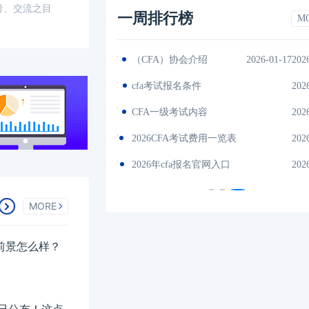
考、交流之目
一周排行榜
M
2026-01-17
（CFA）协会介绍
2026-01-17202
es中文版
2026-01-17
cfa考试报名条件
202
间汇总
2026-01-17
CFA一级考试内容
202
说明
2026-01-17
2026CFA考试费用一览表
202
试时间汇总
2026-01-17
2026年cfa报名官网入口
202
MORE
业前景怎么样？