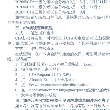
2026年CFA一级的考试会分布在2月，5月，8月和11月
2026年CFA二级的考试会分布在5月，8月，11月；
2026年CFA三级的考试会分布在2月，8月。
而根据目前CFA给出的信息，最快通过CFA三个级别所
同学是有难度的。
三、cfa成绩查询流程
方式一：通过邮件查询
CFA协会将在统一时间给全球CFA考生发送考试成绩通
单，而你却没有收到邮件，请不要着急，可以检视邮箱的"垃
方式二：进行在线查询
在线查询，在CFA协会邮件通知的次日，考生可以登录C
绩。步骤如下：
1、已经注册报名的CFA考生只需要点：LogIn
2、输入账户名，密码登陆
3、点：CFAProgram（CFA课程）
4、点：AbouttheExam（关于考试）
5、点：Seewhenyourexamresultwillbeavailable!
6、点：Accessyourexamresult(loginrequired)(查
7、您将会看到你的成绩
四、如果没有收到CFA协会发送的成绩单邮件怎么办？
如果考生没有收到成绩单邮件，考虑有以下三种原因：