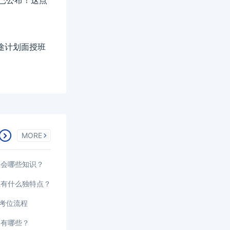
排已公布！这点
征途计划面授班
MORE
要会哪些知识？
系有什么独特点？
选考位流程
点有哪些？