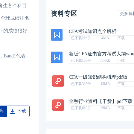
把考生各个科目
资料专区
更多资
≥全球成绩排名
cs的成绩很好
CFA考试知识点全解析
已下载216份
4MB
下载
新版CFA证书官方考试大纲wor
Band1代表
已下载138份
767KB
下载
CFA一级知识结构梳理pdf版
已下载335份
13MB
下载
金融行业资料【干货】pdf下载
已下载619份
36MB
下载
库
下载