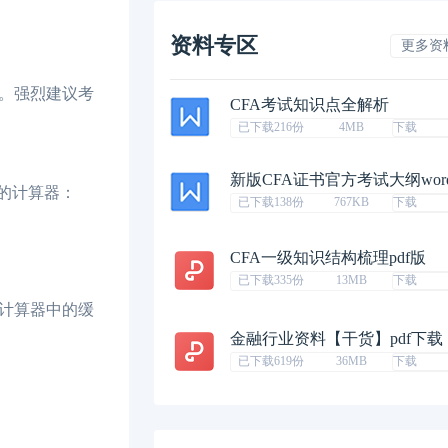
资料专区
更多资
。强烈建议考
CFA考试知识点全解析
已下载216份
4MB
下载
新版CFA证书官方考试大纲wor
的计算器：
已下载138份
767KB
下载
CFA一级知识结构梳理pdf版
已下载335份
13MB
下载
计算器中的缓
金融行业资料【干货】pdf下载
已下载619份
36MB
下载