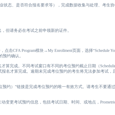
业状态、是否符合报名要求等），完成数据收集与处理、考生协
2026年CFA报名时间汇总
2026-01-17
2026年CFA教材科目
，但请务必在考试之前申领新的证件。
2026年CFA考试报考指南
2026-01-17
2026年CFA一级not
2026年CFA机考考试地点
2026-01-17
2026年CFA报名时
 Program模块→My Enrollment页面，选择“Schedule You
（CFA）认证考试介绍
2026-01-17
CFA金融计算器使用
点的预约确认。
2026年CFA考试科目介绍
2026-01-17
2026年全年CFA考
成。不同考试窗口有不同的考位预约截止日期（Schedulin
，考试报名才算完成。逾期未完成考位预约的考生将无法参加考试，
r Exam（考位预约）”链接是完成考位预约的唯一有效方式。请考生不要
考试预约信息，包括考试日期、时间、或地点，Prometric