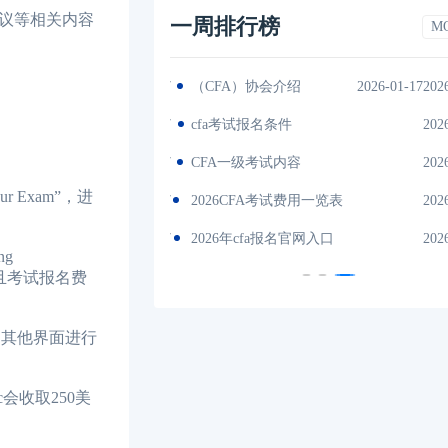
议等相关内容
一周排行榜
M
2026-01-17
（CFA）协会介绍
2026-01-17202
es中文版
2026-01-17
cfa考试报名条件
202
间汇总
2026-01-17
CFA一级考试内容
202
r Exam”，进
说明
2026-01-17
2026CFA考试费用一览表
202
试时间汇总
2026-01-17
2026年cfa报名官网入口
202
g
且考试报名费
通过其他界面进行
会收取250美