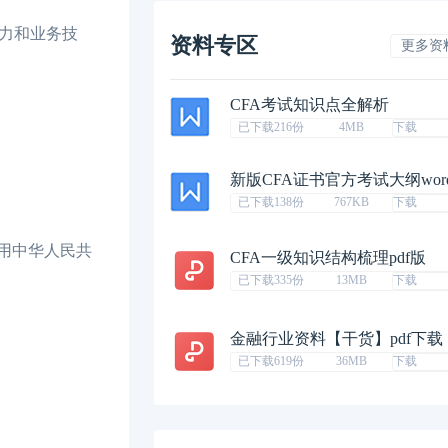
力和业务技
资料专区
更多资
CFA考试知识点全解析
已下载216份
4MB
下载
新版CFA证书官方考试大纲wor
已下载138份
767KB
下载
用中华人民共
CFA一级知识结构梳理pdf版
已下载335份
13MB
下载
金融行业资料【干货】pdf下载
已下载619份
36MB
下载