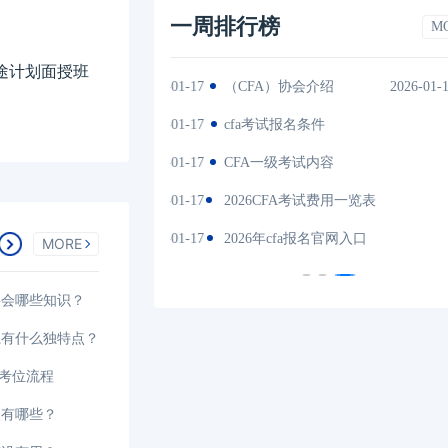
一周排行榜
M
征途计划面授班
2026-01-17
（CFA）协会介绍
2026-01-17202
es中文版
2026-01-17
cfa考试报名条件
202
间汇总
2026-01-17
CFA一级考试内容
202
说明
2026-01-17
2026CFA考试费用一览表
202
试时间汇总
2026-01-17
2026年cfa报名官网入口
202
MORE
要会哪些知识？
系有什么独特点？
选考位流程
点有哪些？