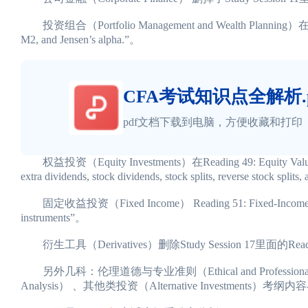
投资组合（Portfolio Management and Wealth Planning）在Reading
M2, and Jensen’s alpha.”。
CFA考试知识点全解析.p
pdf文档下载到电脑，方便收藏和打印
权益投资（Equity Investments）在Reading 49: Equity Valuation
extra dividends, stock dividends, stock splits, reverse stock sp
固定收益投资（Fixed Income） Reading 51: Fixed-Income Market
instruments”。
衍生工具（Derivatives）删除Study Session 17里面的Reading 59: R
另外几科：伦理道德与专业准则（Ethical and Professional St
Analysis） 、其他类投资（Alternative Investment