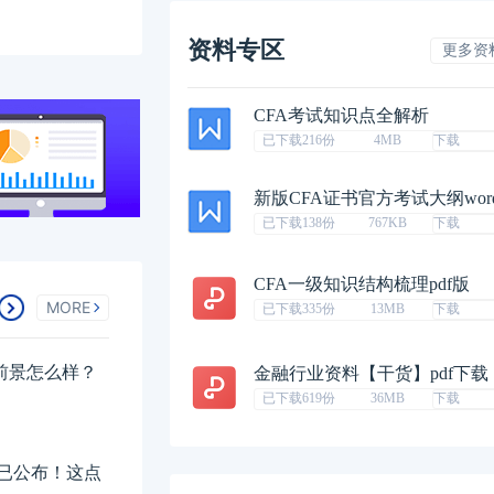
资料专区
更多资
CFA考试知识点全解析
已下载216份
4MB
下载
新版CFA证书官方考试大纲wor
已下载138份
767KB
下载
CFA一级知识结构梳理pdf版
MORE
已下载335份
13MB
下载
业前景怎么样？
金融行业资料【干货】pdf下载
已下载619份
36MB
下载
排已公布！这点