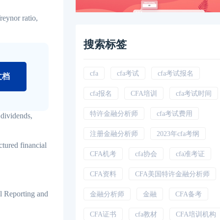
ynor ratio,
搜索标签
cfa
cfa考试
cfa考试报名
文档
cfa报名
CFA培训
cfa考试时间
特许金融分析师
cfa考试费用
ividends,
注册金融分析师
2023年cfa考纲
ed financial
CFA机考
cfa协会
cfa准考证
CFA资料
CFA美国特许金融分析师
porting and
金融分析师
金融
CFA备考
CFA证书
cfa教材
CFA培训机构