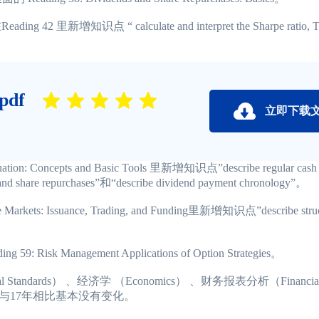
 42 里新增知识点 “ calculate and interpret the Sharpe ratio, Tre
df
立即下载
: Concepts and Basic Tools 里新增知识点”describe regular cash d
lits, and share repurchases”和“describe dividend payment chronology”。
s: Issuance, Trading, and Funding里新增知识点”describe structur
isk Management Applications of Option Strategies。
andards） 、经济学 （Economics） 、财务报表分析（Financial Re
s）考纲内容与17年相比基本没有变化。