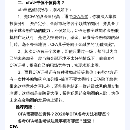
二、cfa证书值不值得考？
cfa当然值得报考，原因如下：
1、先CFA的含金量很高，通过
CFA考试
，你将深入掌握
投资分析、资产定价、金融市场等各个领域的知识，并具备了
解全球金融市场的能力，不仅如此，CFA还被全球知名金融股
机构广泛认可，是进入投资银行、基金、证券等金融领域的敲
门砖。毫不夸张地说，CFA几乎等同于金融界的“万能钥匙”。
2、其次CFA有三个级别，即使只通过一级，都可以为自
己的未来加分，趁当前金融环境不太好的情况下，偷偷卷个
CFA证书，提高自己的职场竞争力，实现求职出圈。
3、而且CFA证书还有各种激励政策等着你！有些地方还
有一次性补贴和落户加分哦~简直不要太香啦！CFA除了给你
带来这些意外之喜以外，还能带你结识一群超级优秀的朋友和
老师，这些都是金融界大佬，帮你积累起金融圈的人脉，为你
未来在金融圈的发展锦上添花。
推荐阅读：
CFA需要哪些资料？2026年CFA备考方法有哪些？
备考CFA考生考试注意事项有哪些？速查！
CFA