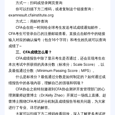
方式一：扫码或登录网页查询
你可以扫描下方二维码，或者复制这个链接查询：
examresult.cfainstitute.org
方式二：用邮件查询
CFA会在统一时间给全球考生发送考试成绩通知邮件，
CFA考生可登录自己的注册邮箱查看。直接点击邮件中的链接
输入对应的确认编号（包含16个字符）和考生姓氏就可以查询
成绩了~
三、CFA成绩怎么看？
CFA成绩报告中除了显示考生是否通过，还会呈现考生在
本次考试中所获得的具体分数（标准分；Scale Score），以
及最低通过分数（Minimum Passing Score；MPS）。
什么是标准分？最低通过分数是如何制定的？如何通过成
绩报告中的各项内容，理解自己的强项和弱项？
CFA协会之前特别邀请到CFA协会测评开发管理部门的心
理测量师赵蕾博士（Dr.Kelly Zhao）开展过一场线上直播。赵
蕾博士围绕CFA考试评分机制及成绩报告等相关问题，为大家
进行了专业、详尽的解答。
大家可以扫描下方二维码收看回放，深入了解更多考试评