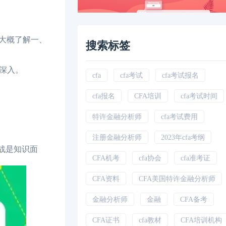
能大概了解一、
搜索标签
深入。
cfa
cfa考试
cfa考试报名
cfa报名
CFA培训
cfa考试时间
特许金融分析师
cfa考试费用
注册金融分析师
2023年cfa考纲
战是知识面
CFA机考
cfa协会
cfa准考证
CFA资料
CFA美国特许金融分析师
金融分析师
金融
CFA备考
CFA证书
cfa教材
CFA培训机构