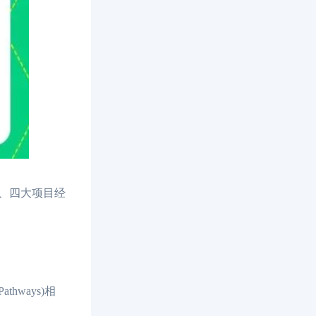
、四大项目经
hways)相