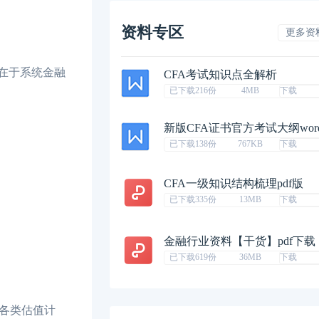
资料专区
更多资
在于系统金融
CFA考试知识点全解析
已下载216份
4MB
下载
新版CFA证书官方考试大纲wor
已下载138份
767KB
下载
CFA一级知识结构梳理pdf版
已下载335份
13MB
下载
金融行业资料【干货】pdf下载
已下载619份
36MB
下载
各类估值计