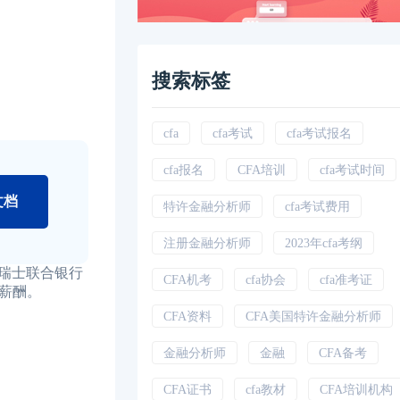
搜索标签
cfa
cfa考试
cfa考试报名
cfa报名
CFA培训
cfa考试时间
文档
特许金融分析师
cfa考试费用
注册金融分析师
2023年cfa考纲
瑞士联合银行
CFA机考
cfa协会
cfa准考证
薪酬。
CFA资料
CFA美国特许金融分析师
金融分析师
金融
CFA备考
CFA证书
cfa教材
CFA培训机构