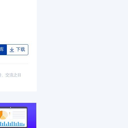
库
下载
考、交流之目