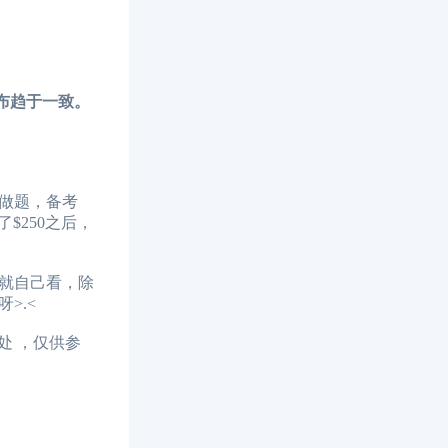
布趋于一致。
做题，备考
$250之后，
就自己看，除
>.<
处 ，仅供参