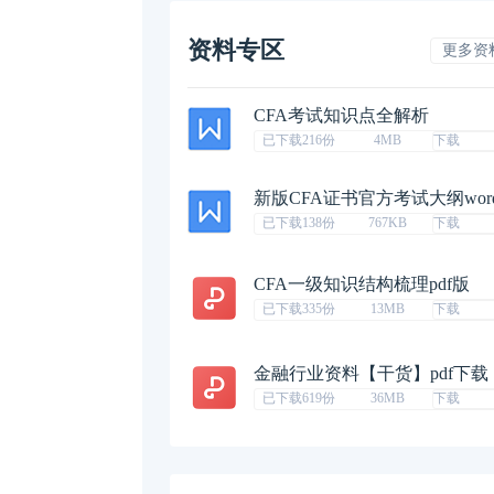
资料专区
更多资
CFA考试知识点全解析
已下载216份
4MB
下载
新版CFA证书官方考试大纲wor
已下载138份
767KB
下载
CFA一级知识结构梳理pdf版
已下载335份
13MB
下载
金融行业资料【干货】pdf下载
已下载619份
36MB
下载