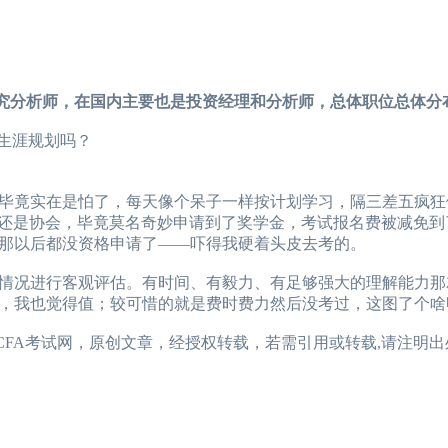
究分析师，在国内主要也是投资经理和分析师，总体职位总体分
生涯规划吗？
竟实在是怕了，每天像个呆子一样按计划学习，隔三差五疯狂
还是协会，毕竟莫名奇妙申请到了奖学金，考试报名费被减免到了
那以后都没资格申请了——吓得我硬着头皮去考的。
况进行客观评估。有时间、有毅力、有足够强大的理解能力那
，我也觉得值；较可惜的就是费时费力然后没考过，这图了个啥呀
国CFA考试网，原创文章，经授权转载，若需引用或转载,请注明出