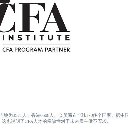
内地为3521人，香港6508人。会员遍布全球170多个国家。据
，这也说明了CFA人才的稀缺性对于未来雇主供不应求。