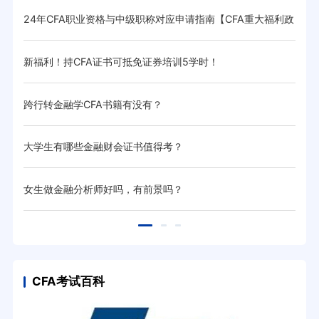
择？
24年CFA职业资格与中级职称对应申请指南【CFA重大福利政
CF
策】
新福利！持CFA证书可抵免证券培训5学时！
掌握
跨行转金融学CFA书籍有没有？
20
现金补
大学生有哪些金融财会证书值得考？
金融
女生做金融分析师好吗，有前景吗？
cf
CFA考试百科