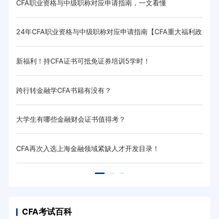
CFA职业资格与中级职称对应申请指南，一文看懂
CF
24年CFA职业资格与中级职称对应申请指南【CFA重大福利政
掌握
策】
现金补
新福利！持CFA证书可抵免证券培训5学时！
20
跨行转金融学CFA书籍有没有？
金融
大学生有哪些金融财会证书值得考？
cf
会！
CFA再次入选上海金融领域紧缺人才开发目录！
手把
CFA考试百科