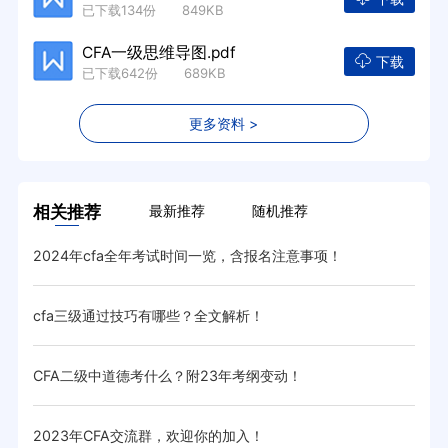
已下载134份 849KB
CFA一级思维导图.pdf
下载
已下载642份 689KB
更多资料 >
相关推荐
最新推荐
随机推荐
2024年cfa全年考试时间一览，含报名注意事项！
汇总
cfa三级通过技巧有哪些？全文解析！
20
CFA二级中道德考什么？附23年考纲变动！
cf
2023年CFA交流群，欢迎你的加入！
CF