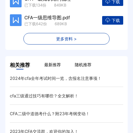
下载
已下载134份 849KB
CFA一级思维导图.pdf
下载
已下载642份 689KB
更多资料 >
相关推荐
最新推荐
随机推荐
2024年cfa全年考试时间一览，含报名注意事项！
汇总
cfa三级通过技巧有哪些？全文解析！
20
CFA二级中道德考什么？附23年考纲变动！
cf
2023年CFA交流群，欢迎你的加入！
CF