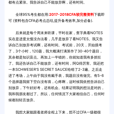
都有点紧张。我告诉自己不能放弃啊，还有时间。
全球95%考生都在用:
2017-2018CFA较完整资料
下载即
可 (资料包含CFA必考点总结,提升备考效率,加分必备).
后来就是每个周末来听课，平时在家，查字典看NOTES
实在是进度太慢没办法看，几乎是放弃了看NOTES。我又告
诉自己别放弃考试啊，还有时间。考试前，20天，开始摸考
了，3个小时，120题，我大概满打满算作了30-40个题目，
其余都是知识盲点。再加上一半错的，你就知道我有多抓狂
了。我还告诉自己不能放弃，还有时间，阿Q得厉害。我还把
一本SCHWESER'S SECRET SAUCE给啃了2-3遍。之后走
进了考场，上午由于我没有戴手表，我题目没有做完。有5-6
个选择题我留下空白没有填，心疼啊，这时候我依然告诉自己
别放弃，下午好好考，还有机会。结果证明我的想法是对的，
我和我朋友都过了。所以，任何情况下大家相信自己，任何时
候都别轻言放弃。
我想大家能跟着老师全程上下来，想不过CFA一级都很