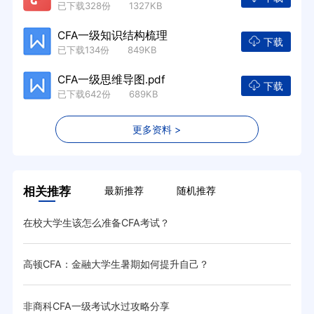
已下载328份 1327KB
CFA一级知识结构梳理
下载
已下载134份 849KB
CFA一级思维导图.pdf
下载
已下载642份 689KB
更多资料 >
相关推荐
最新推荐
随机推荐
在校大学生该怎么准备CFA考试？
全文
高顿CFA：金融大学生暑期如何提升自己？
非对
非商科CFA一级考试水过攻略分享
CF