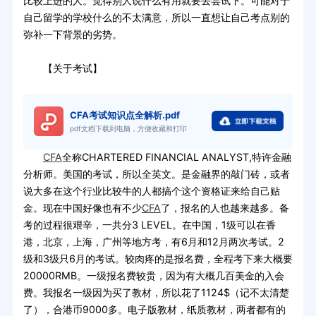
比较上进的人。觉得别人说什么有用就要去尝试下。可能对于
自己留学的学校什么的不太满意，所以一直想让自己考点别的
弥补一下背景的劣势。
【关于考试】
CFA考试知识点全解析.pdf
pdf文档下载到电脑，方便收藏和打印
CFA
全称CHARTERED FINANCIAL ANALYST,特许金融
分析师。美国的考试，所以全英文。是金融界的敲门砖，或者
说大多在这个行业比较牛的人都搞个这个资格证来给自己贴
金。现在中国好像也有不少
CFA
了，报名的人也越来越多。备
考的过程很艰辛，一共分3 LEVEL。在中国，1级可以在香
港，北京，上海，广州等地方考，有6月和12月两次考试。2
级和3级只6月的考试。较肉疼的是报名费，全程考下来大概要
20000RMB。一级报名费较贵，因为有大概几百美金的入会
费。我报名一级因为买了教材，所以花了1124$（记不太清楚
了），合港币9000多。电子版教材，纸质教材，两者都有的