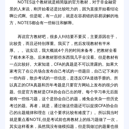
NOTES这个教材就是精简版的官方教材，对于非金融背
景的人来说，刚开始看还是比较吃力的，因为直接开始看结论
啊公式啊。但是呢，有一点好，就是在容易错的容易误解的地
方，NOTES都会有一些标注和解释。
再说官方教材吧，很多人纠结要不要买，主要原因在于，
比较贵，而且还特别厚重。我买了，然后发现教材有半米
厚。。。说实话，我大概就4个月的时间来备考，把教材全看
了根本来不急。后来教材那些东西我几乎全没看。但是教材有
一点比较好。大家知道，CFA的真题是不可以泄露的。如果大
家考完了在公共场合发布自己考试的一些题目，自己记下来的
一些内容，散步考试的一些信息，是违反CFA道德手册的。所
以真正的CFA真题和历年考题是只要官方网站上发布的很少的
题。但是官方教材是CFA协会自己出的呀。每个学习单元后面
都有一些练习题，这个是协会自己的题，难免会夹杂一些历史
考过的题。再者，就是，通过做这些题还可以捉摸CFA协会自
己的出题规律和理念（这个要求比较有难度了）。所以我当时
就是重点看NOTE,但是考试前也将教材上的练习题做了一次，
其实这样看来，虽然我没有做模拟题，但是我做过的题量也很