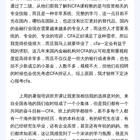
通过了二级。从他们那我了解到CFA课程教的是与投资相关的
专业技能，而且是一种非常系统、完整的学习，这一点目前不
光在国内，哪怕在国际上，也还没有比它更好的替代品。国内
的金融行业现在需要越来越多的专业人才，而这些人才需要系
统的、专业的、专业的培训，CFA正好满足了这种需求。所以
我觉得价值很大，而且我马上就要毕业了，cfa一定会有益于
我的求职。这几年来国内金融机构对CFA的认可程度和重视程
度提高得非常多，而且不仅仅是一些大的银行或者券商，也包
括不少新成立的小基金，人数不多，规模不大，但他们在招聘
的时候也会优先考虑CFA持证人。综上原因，我才较终下定决
心报考cfa。
上周的暑假培训班开课让我更加相信我的选择是对的。来
自全国各地的我们临时组成了一个小集体，但是我们都有一个
共同的奋斗目标—CFA。班上的同学都很牛，差不多每个人都
有一个海外留学的经历，有的本科在读，有的研究生在读，有
的已经研究生毕业，还有企业高管，甚至还有年轻的妈妈。他
们都求知若渴，这让我感觉到了一个浓浓的学习氛围，很是兴