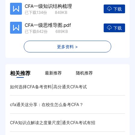
CFA一级知识结构梳理
下载
已下载134份 849KB
CFA一级思维导图.pdf
下载
已下载642份 689KB
更多资料 >
相关推荐
最新推荐
随机推荐
如何选择CFA备考资料|高分通关CFA考试
如何
cfa通关这分享：在校生怎么备考CFA？
这可
CFA知识点解读之度量尺度|通关CFA考试有招
CF