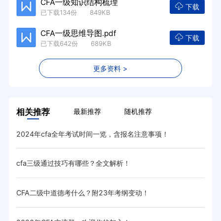
CFA一级知识结构梳理
下载
已下载134份 849KB
CFA一级思维导图.pdf
下载
已下载642份 689KB
更多资料 >
相关推荐
最新推荐
随机推荐
2024年cfa全年考试时间一览，含报名注意事项！
汇总
cfa三级通过技巧有哪些？全文解析！
20
CFA二级中道德考什么？附23年考纲变动！
cf