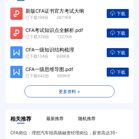
新版CFA证书官方考试大纲
下载
已下载198份 2871KB
CFA考试知识点全解析.pdf
下载
已下载328份 1327KB
CFA一级知识结构梳理
下载
已下载134份 849KB
CFA一级思维导图.pdf
下载
已下载642份 689KB
更多资料 >
相关推荐
最新推荐
随机推荐
·15
CFA岗位：理想汽车招高级融资经理岗位，薪资高达35-
CF