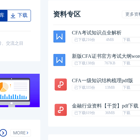
资料专区
更多资
库
下载
CFA考试知识点全解析
已下载216份
4MB
下载
考、交流之目
新版CFA证书官方考试大纲wor
已下载138份
767KB
下载
CFA一级知识结构梳理pdf版
已下载335份
13MB
下载
金融行业资料【干货】pdf下载
已下载619份
36MB
下载
MORE