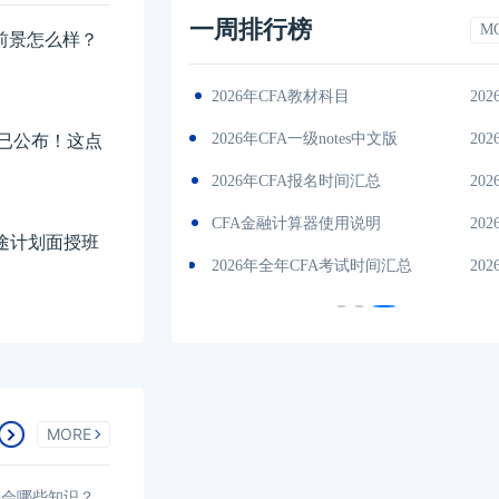
一周排行榜
M
业前景怎么样？
2026-01-17
（CFA）协会介绍
2026-01-17202
es中文版
2026-01-17
cfa考试报名条件
202
排已公布！这点
间汇总
2026-01-17
CFA一级考试内容
202
说明
2026-01-17
2026CFA考试费用一览表
202
征途计划面授班
试时间汇总
2026-01-17
2026年cfa报名官网入口
202
MORE
要会哪些知识？