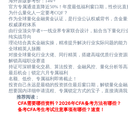
海外原版参考价：14w+
官方专属通道直降近50%！年度最低福利窗口期，性价比
为什么量化人一定要考CQF？
作为全球量化金融黄金认证，是行业公认权威背书，含金量
权威课程体系
由行业顶尖学者+一线业界专家联合设计，贴合当下量化行
纯实战导向
理论结合真实金融实操，精准提升解决行业实际问题的能力
全球精英人脉圈
对接全球量化行业大佬、同行精英，搭建高端优质行业资源
解锁高端职业赛道
持证可深耕量化交易、算法投资、金融风控、量化分析等高
最后机会｜锁定六月专属福利
名额、低价、专属福利即将截止！
投资自己永远是最稳的投资抓住最后窗口期，解锁量化金融
想要国内详细申请流程、专属锁定方式的宝子，直接滴滴我
推荐阅读：
CFA需要哪些资料？2026年CFA备考方法有哪些？
备考CFA考生考试注意事项有哪些？速查！