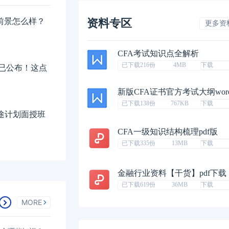
业前景怎么样？
资料专区
更多资
CFA考试知识点全解析
已下载216份
4MB
下载
排已公布！这点
新版CFA证书官方考试大纲wor
已下载138份
767KB
下载
征途计划面授班
CFA一级知识结构梳理pdf版
已下载335份
13MB
下载
金融行业资料【干货】pdf下载
已下载619份
36MB
下载
MORE