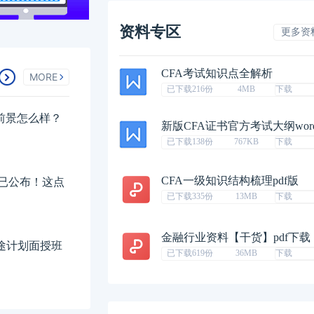
资料专区
更多资
CFA考试知识点全解析
MORE
已下载216份
4MB
下载
业前景怎么样？
新版CFA证书官方考试大纲wor
已下载138份
767KB
下载
CFA一级知识结构梳理pdf版
排已公布！这点
已下载335份
13MB
下载
金融行业资料【干货】pdf下载
征途计划面授班
已下载619份
36MB
下载