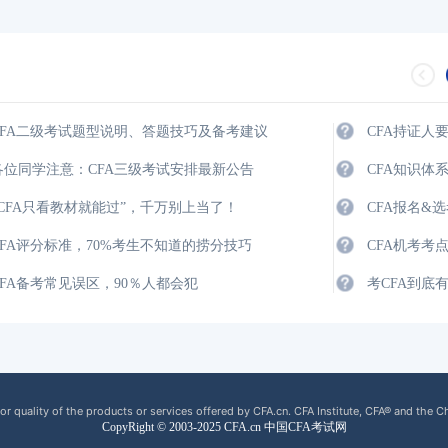
2026年CFA报名时间汇总
2026-01-17
2026年CFA教材科目
2026年CFA考试报考指南
2026-01-17
2026年CFA一级not
CFA二级考试题型说明、答题技巧及备考建议
CFA持证人
2026年CFA机考考试地点
2026-01-17
2026年CFA报名时
各位同学注意：CFA三级考试安排最新公告
CFA知识体
（CFA）认证考试介绍
2026-01-17
CFA金融计算器使用
“CFA只看教材就能过”，千万别上当了！
CFA报名&
2026年CFA考试科目介绍
2026-01-17
2026年全年CFA考
CFA评分标准，70%考生不知道的捞分技巧
CFA机考考
CFA备考常见误区，90％人都会犯
考CFA到底
or quality of the products or services offered by CFA.cn. CFA Institute, CFA® and the C
CopyRight © 2003-2025 CFA.cn 中国CFA考试网