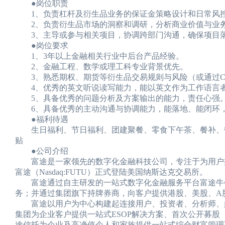
●岗位职责
1、负责杠杆及衍生品业务的保证金策略设计和日常风
2、负责衍生品市场的洞察和调研，分析商业价值与业务
3、主导或参与相关项目，协调跨部门沟通，确保项目
●岗位要求
1、3年以上金融相关行业中后台产品经验。
2、金融工程、数学或理工科专业背景优先。
3、熟悉期权、期货等衍生品交易规则与风险（或通过CF
4、优秀的英文听说读写能力，能以英文作为工作语言
5、具备优秀的问题分析及方案输出的能力，责任心强
6、具备优秀的主动沟通与协调能力，能落地、能闭环
●福利待遇
生日福利、节日福利、团建聚餐、零食下午茶、餐补、带
贴
●公司介绍
富途是一家领先的数字化金融科技公司，专注于为用户提供
富途（Nasdaq:FUTU）正式登陆美国纳斯达克交易所。
富途通过自主研发的一站式数字化金融服务平台富途牛牛和
务；并通过集团旗下持牌券商，向客户提供港股、美股、A
富途以用户为中心构建起连接用户、投资者、分析师、媒体
集团为企业客户提供一站式ESOP解决方案、首次公开募股（
途信托为企业及高净值个人和家族提供一站式综合财富管理