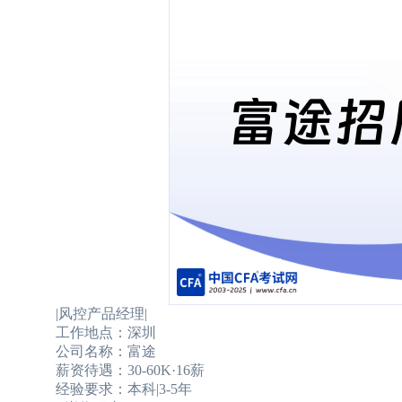
|风控产品经理|
工作地点：深圳
公司名称：富途
薪资待遇：30-60K·16薪
经验要求：本科|3-5年