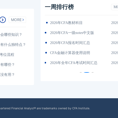
一周排行榜
M
MORE
2026-01-17
（CFA）协会介绍
2026-01-17202
es中文版
2026-01-17
cfa考试报名条件
202
要会哪些知识？
间汇总
2026-01-17
CFA一级考试内容
202
系有什么独特点？
说明
2026-01-17
2026CFA考试费用一览表
202
选考位流程
试时间汇总
2026-01-17
2026年cfa报名官网入口
202
点有哪些？
有没有用？
hartered Financial Analyst® are trademarks owned by CFA Institute.