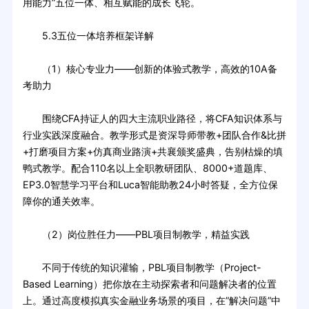
用能力”五位一体、相互赋能的成长飞轮。
5.3五位一体培养框架详解
（1）核心专业力——创新的体验式教学，高效的10A备
考助力
围绕CFA持证人的四大主流职业路径，将CFA知识体系与
行业实践深度融合。教学形式是资深导师带教+团队合作&比拼
+打磨项目方案+仿真商业路演+共襄颁奖盛典，告别枯燥的填
鸭式教学。配合110名以上全职教研团队、8000+道题库、
EP3.0智慧学习平台和Luca智能助教24小时答疑，全方位保
障你的通关效率。
（2）岗位胜任力——PBL项目制教学，精益实践
不同于传统的知识灌输，PBL项目制教学（Project-
Based Learning）把你放在主动探索者和问题解决者的位置
上。通过高度模拟真实金融业务场景的项目，在”解决问题”中