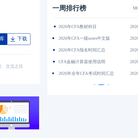
一周排行榜
M
2026-01-17
（CFA）协会介绍
2026-01-17202
es中文版
2026-01-17
cfa考试报名条件
202
库
下载
间汇总
2026-01-17
CFA一级考试内容
202
说明
2026-01-17
2026CFA考试费用一览表
202
考、交流之目
试时间汇总
2026-01-17
2026年cfa报名官网入口
202