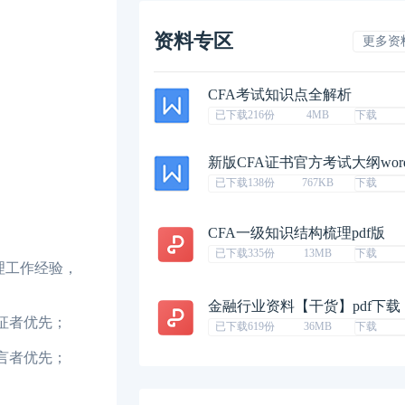
资料专区
更多资
CFA考试知识点全解析
已下载216份
4MB
下载
新版CFA证书官方考试大纲wor
已下载138份
767KB
下载
CFA一级知识结构梳理pdf版
已下载335份
13MB
下载
理工作经验，
金融行业资料【干货】pdf下载
征者优先；
已下载619份
36MB
下载
言者优先；