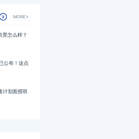
MORE
业前景怎么样？
排已公布！这点
征途计划面授班