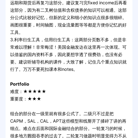
远期和期货后再复习这部分。建议复习完fixed income后再看
这部分，因为有二叉树估值和含权债券的知识可以相通。这部
分公式比较好记忆，但新的定义和细小的知识点很多很细碎。
画图很重要，时间轴图，现金流量图等等都是方便你记忆的好
工具。
3.利率衍生工具，信用衍生工具：这两部分页数不多，但是非
常难以理解！非常晦涩！美国金融发达在这里再一次体现。可
以借鉴的国内资料不多，因此要想学透了很费劲，也没有必
要。建议听辅导机构的课件，大致了解，记住几个重点知识就
行了。万万不要死扣课本和notes。
Portfolio
难度：★★★★★
重要度：★★★
组合的部分在一级里就有很多公式了。二级只不过是把
CAPM，SAL，CAL，APT这些模型和线掰开了揉碎了讲的再
细点。难点在后面和国际金融结合的部分。一轮复习的时候，
很多地方囫囵吞枣的过去了。二轮复习做题时明显觉得力不从