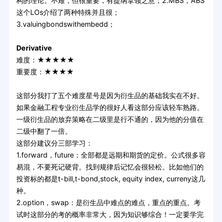
构的理论。不难，但很重要，有提纲挈领之意；2.MBS，ABS
这个LOs介绍了两种特殊并且很；
3.valuingbondswithembedd；
Derivative
难度：★★★★★
重要度：★★★★
这部分我打了五个难度星号是因为衍生品的基础我实在不好。
如果金融工程专业衍生品学的很好人看这部分应该轻车熟路。
一级衍生品的放弃策略在二级里是行不通的，因为他的分值在
二级中翻了一倍。
这部分建议分三部学习：
1.forward，future：全部都是远期和期货的定价。公式很多容
易混，不要死记硬背。找到规律后记忆会很轻松。比如他们的
投资标的都是t-bill,t-bond,stock, equity index, curreny这几
种。
2.option，swap：是衍生品中难点的难点，重点的重点。考
试时这部分的考的概率非常大，因为知识够综合！一定要学完