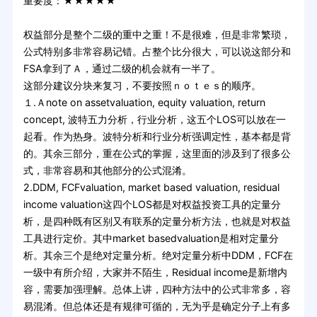
重要度：★★★★★
权益部分是整个二级的重中之重！不是很难，但是非常繁琐，
公式特别多非常容易记错。占整个比分很大，可以说这部分和
FSA拿到了Ａ，通过二级的机会就有一半了。
这部分建议分块来复习，不要按照ｎｏｔｅｓ的顺序。
１.Ａnote on assetvaluation, equity valuation, return
concept, 波特五力分析，行业分析，这五个LOS可以放在一
起看。作为热身。波特分析和行业分析强调定性，基本都是背
的。其余三部分，重在公式的掌握，这里面的涉及到了很多公
式，非常容易和其他部分的公式混淆。
2.DDM, FCFvaluation, market based valuation, residual
income valuation这四个LOS都是对权益投资工具的定量分
析，是四种既有区别又有联系的定量分析方法，也就是对权益
工具进行定价。其中market basedvaluation是相对定量分
析。其余三个是绝对定量分析。绝对定量分析中DDM，FCF在
一级中有所介绍，大家并不陌生，Residual income是新增内
容，需要加强理解。总体上讲，四种方法中的公式非常多，容
易混淆。但总体还是有规律可循的，无为乎是确定分子上有多