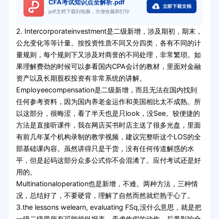
CFA考试知识点全解析.pdf
pdf文档下载到电脑，方便收藏和打印
2. Intercorporateinvestment是二级新增，涉及期初，期末，
公允变化等等计量。按投资性质不同又分四类，各有不同的计
量规则，每个规则下又涉及对商誉的不同处理，非常繁琐。如
果理解费劲的时候可以参看国内CPA会计的教材，里面对金融
资产以及长期股权投资有非常系统的讲解。
Employeecompensation是二级新增，而且无法在国内找到
任何参考资料，因为国内养老金运作和美国相比太不成熟。所
以这部分，很晦涩，看了半天也是只look，没See。较便捷的
方法是直接听课件，我在网店买书时店主送了很多光盘，里面
有前几年某个机构录制的教学视频，建议完整听这个LOS的全
部基础课内容。虽然讲得只是干货，没有任何传道解惑的水
平，但是起码这部分众多公式你不会混淆了。应付考试还是好
用的。
Multinationaloperation也是新增，不难。两种方法，三种情
况，总结好了，不要硬背，理解了自然而然就烂熟于心了。
3.the lessons welearn, evaluating FSq,没什么意思，就是把
一级二级里所有可能操纵报表，弄虚作假的动作，后果影响全