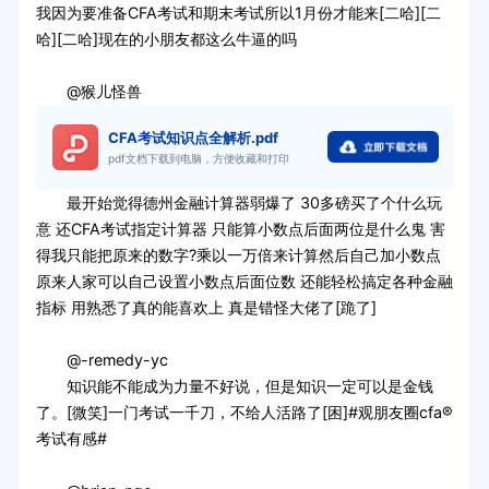
我因为要准备CFA考试和期末考试所以1月份才能来[二哈][二
哈][二哈]现在的小朋友都这么牛逼的吗
@猴儿怪兽
CFA考试知识点全解析.pdf
pdf文档下载到电脑，方便收藏和打印
最开始觉得德州金融计算器弱爆了 30多磅买了个什么玩
意 还CFA考试指定计算器 只能算小数点后面两位是什么鬼 害
得我只能把原来的数字?乘以一万倍来计算然后自己加小数点
原来人家可以自己设置小数点后面位数 还能轻松搞定各种金融
指标 用熟悉了真的能喜欢上 真是错怪大佬了[跪了]
@-remedy-yc
知识能不能成为力量不好说，但是知识一定可以是金钱
了。[微笑]一门考试一千刀，不给人活路了[困]#观朋友圈cfa®
考试有感#