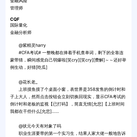
金融风险
管理师
CQF
国际量化
金融分析师
@紫精灵harry
#CFA考试# 一整晚都在捧着手机查单词，剩下的全靠连
蒙带猜，瞬间感觉自己弱爆啦[笑cry][笑cry][费解]～～还好举
例生动，好猜[吃瓜]
@花长老_
上班摸鱼摸了个桌面小窗，表世界是358发售的倒计时和
子上大人，然而点击按钮会立刻切换回现实，显示CFA考试的
倒计时和老板的监视【已打码】，简直无情[允悲]【上班时间
我都在干些什么[允悲]……
@状元今天有对象了吗
职业生涯要带的第一个实习生，结果人家大佬一般地告诉