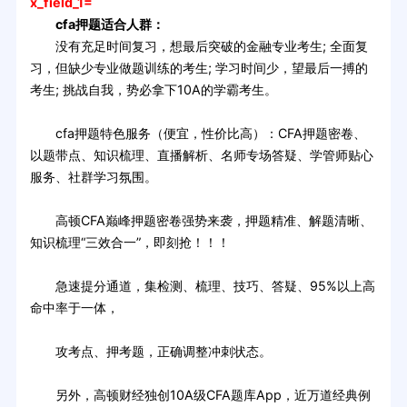
x_field_1=
cfa押题适合人群：
没有充足时间复习，想最后突破的金融专业考生; 全面复
习，但缺少专业做题训练的考生; 学习时间少，望最后一搏的
考生; 挑战自我，势必拿下10A的学霸考生。
cfa押题特色服务（便宜，性价比高）：CFA押题密卷、
以题带点、知识梳理、直播解析、名师专场答疑、学管师贴心
服务、社群学习氛围。
高顿CFA巅峰押题密卷强势来袭，押题精准、解题清晰、
知识梳理“三效合一”，即刻抢！！！
急速提分通道，集检测、梳理、技巧、答疑、95%以上高
命中率于一体，
攻考点、押考题，正确调整冲刺状态。
另外，高顿财经独创10A级CFA题库App，近万道经典例