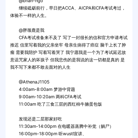
@brian-ngo
继续砥砺前行，早日把ACCA、AICPA和CFA考试考过，
体验不一样的人生。
@胖颈鹿是我
CFA考试准备来不及了 写了一封很长的信和官方申请考试
推迟 信里写着我的父亲坐牢 母亲生病得了癌症 脑干上长了肿
瘤 需要我陪护 写着写着哭了 我宁愿我是一个为了考试延迟故
意诅咒家人的坏孩子 但我悲伤的是我说的这一切都是真的 是
我不写下来都不敢去面对的人生
@AthenaJ1105
4:00am-8:00am 梦游中背题
9:00am-10:20am 两科CFA考试
11:00am 吃了三食三层的西红柿牛腩蛋包饭
发现还是二层那家好吃
11:30am-14:00pm 在电暖器蒸腾中补觉（躺尸）
16:00pm-18:00pm 听wustl宣讲、