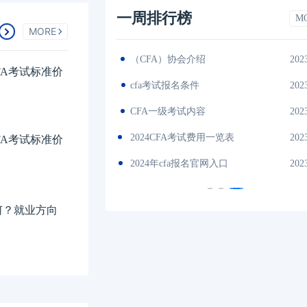
一周排行榜
M
MORE
2023-11-17
（CFA）协会介绍
202
FA考试标准价
es中文版
2023-11-17
cfa考试报名条件
202
间汇总
2023-11-17
CFA一级考试内容
202
说明
2023-11-17
2024CFA考试费用一览表
202
FA考试标准价
试时间汇总
2023-11-17
2024年cfa报名官网入口
202
如何？就业方向