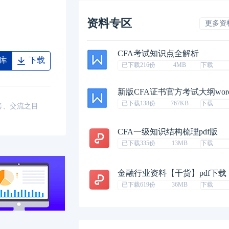
资料专区
更多资
CFA考试知识点全解析
库
下载
已下载216份
4MB
下载
新版CFA证书官方考试大纲wor
已下载138份
767KB
下载
考、交流之目
CFA一级知识结构梳理pdf版
已下载335份
13MB
下载
金融行业资料【干货】pdf下载
已下载619份
36MB
下载