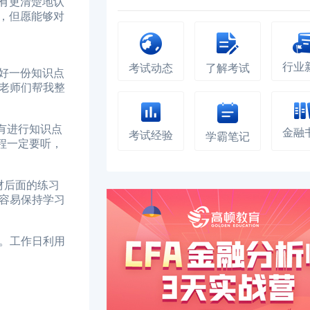
有更清楚地认
，但愿能够对
行业
考试动态
了解考试
好一份知识点
老师们帮我整
有进行知识点
金融
考试经验
学霸笔记
程一定要听，
材后面的练习
容易保持学习
。工作日利用