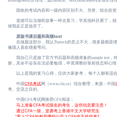
arbitrage和经济理论，如classical、neoclassica
固收的考试内容和一级内容区别不大。另类、组合投资和Q
道德可以当做听故事一样去复习，学其他科目累了，就去
候我反正是放弃了。
原版书课后题和高顿test
在做题这部分，我认为mock的意义不大，很多题都是绕
像国人喜欢绕着弯问。
我自己只是做了官方书后题和高顿准备的sample tes
握，其余不会实在没必要勉强，毕竟调整好靠前状态和心情
以上是我的复习心得，仅供大家参考， 每个人都有适合自
CFA考试
中国
网（www.cfa.cn）综合整理，来源：中国
考、交流之目的。
中国CFA考试网推荐CFA阅读：
马上准备CFA考试报名的考生，这些信息要注意！
通过CFA一级，逆袭考上香港中文大学研究生
“看上”CFA的都是哪些公司？CFA值不值得考?