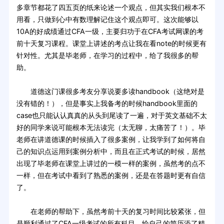
多章节都花了四五页的纸来论述一个观点，但其实我们根本不
用看，只做到心中有数理解记住这个观点即可。这次能够以
10A的好成绩通过CFA一级，主要归功于在CFA考试网课的考
前十天复习课程。课堂上讲述的考点让我在看note的时候更有
针对性。尤其是毕老师，在学习的过程中，给了我很多的帮
助。
道德这门课很多考友分享说要多读handbook（这绝对是
没有错的！），但是事实上我备考的时候handbook里面的
case也只能认认真真的从头到尾读了一遍，对于英文基础不太
好的同学来说可能根本无法读完（太无聊，太痛苦了！）。毕
老师在讲道德课的时候插入了很多案例，让我学到了如何将自
己的知识点运用到案例分析中，而且在正式考试的时候，居然
出现了毕老师在课堂上讲过的一模一样的案例，虽然考的点不
一样，但在考试中看到了熟悉的案例，还是在答题时更有自信
了。
在老师的帮助下，虽然考前十天的复习时间比较紧张，但
是顺利通过了CFA一级考试的所有科目，给自己的简历添了精