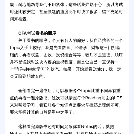
规，耐心地劝导我们不用紧张，这些话我烂熟于心，所以考试
时还比较安定，甚至做题的速度比平时快了很多，留下充足时
间来检查。
CFA考试
看书的顺序
关于看书的顺序，个人有各人的偏好，从自己擅长的一个
topic入手比较好。我是先看数量、经济学、财报这三门打基
础的，再看权益、固收、投资组合等等，较后才是道德。顺序
并不是说我对这块内容的重视程度，而是让自己一直保持一
个“有兴趣继续学习”的状态。如果一开始就看Ethics，我一定
会无聊到想放弃的。
全部看完一遍书后，可以根据各个topic比重不同再有重
点的再看一遍原版书。这次可以按照每个Reading前面的LOS
来对照着学习，看它对各个知识点是要求掌握还是理解即可。
要求掌握计算的自然是重中之重了。
这样看完原版书还有时间足够你看Notes的话，就把
Notes，尤其是上面的例题看一遍，我觉得Notes上的例题比