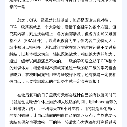
彩的一笔。
总之，CFA一级虽然比较基础，但还是应该认真对待，
CFA一级其实就是一个大杂烩，囊括了金融学的各个方面。但
究其内容，则是浅尝辄止，各方面都涉及，但各方面却又难度
都不大（FSA除外），以通识教育为主，但内容广度特别大，
细小知识点特别多，所以建议大家在复习的时候还是不要过多
纠结，以基本概念为主，辅以题海战术，相信以大家的能力，
通过一级考试问题还是不大的。一级的学习建立起了CFA整个
的知识体系，概念含糊不清就算通过一级的话二级的学习也会
很吃力。在校时间充裕用来考证较好不过，还有就是一定要相
信自己，只要按部就班的付出努力就一定会有回报！
在较后复习的日子里我每天都会统计自己的有效复习时间
（就是刨去吃饭午休上厕所和人说话的时间，用iphone自带的
计时器统计的），平均每天在6小时左右，目的就是量化自己
的复习效率，让自己清醒的明白自己的复习状态，当然也要劳
逸结合偶尔也要放松一下的咯！较后衷心大家都能顺利通过考