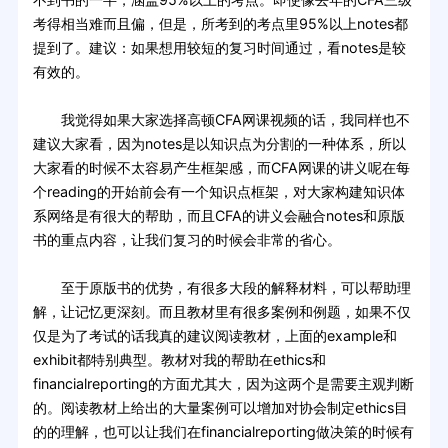
考得相当难而且偏，但是，所考到的考点里95%以上notes都
提到了。建议：如果想用较短的复习时间通过，看notes是较
有效的。
我觉得如果大家选择高顿CFA网课视频的话，我同样也不
建议大家看，因为notes是以知识点为分割的一种体系，所以
大家看的时候不太容易产生框架感，而CFA网课的讲义呢在每
个reading的开始前会有一个知识点框架，对大家构建知识体
系网络是有很大的帮助，而且CFA的讲义会融合notes和原版
书的重点内容，让我们复习的时候会非常的省心。
至于原版书的优势，有很多大段的解释材料，可以帮助理
解，让记忆更深刻。而且教材里有很多案例和例题，如果不仅
仅是为了考试的话我真的建议阅读教材，上面的example和
exhibit都特别典型。教材对我的帮助在ethics和
financialreporting的方面尤其大，因为这两个是需要主观判断
的。阅读教材上给出的大量案例可以增加对协会制定ethics目
的的理解，也可以让我们在financialreporting做决策的时候有