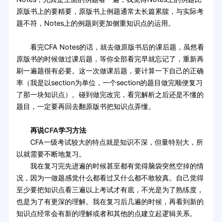
原版书上的要精要，原版书上例题通常太长篇累牍，与实际考
题不符，Notes上的例题则更加侧重知识点的运用。
看完CFA Notes的话，就去做原版书后的课后题，虽然看
原版书的时候做过课后题，等你全部看完早就忘记了，重新再
刷一遍题很有必要。这一次做课后题，要计算一下自己的正确
率（我是以section为单位，一个section的题目做完顺便复习
了那一块知识点）。碰到做完改完，看完解析之后还是不懂的
题目，一定要再回去翻原版书把知识点弄懂。
再说
CFA
学习方法
CFA一级考试较大的特点就是知识不深，但量特别大，所
以就需要不断地复习。
我在复习完先进遍的时候甚至都有觉得脑袋突然空掉的情
况，因为一做题感觉什么都看过又什么都不敢较真。自己觉得
至少要把知识点看三遍以上考试才有底，不光是为了熟练度，
也是为了有更深的理解。我在复习后几遍的时候，再看到新的
知识点经常会有新的理解或者和其他的点建立起逻辑关系。