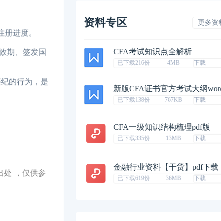
资料专区
更多资
注册进度。
CFA考试知识点全解析
效期、签发国
已下载216份
4MB
下载
违纪的行为，是
新版CFA证书官方考试大纲wor
已下载138份
767KB
下载
CFA一级知识结构梳理pdf版
已下载335份
13MB
下载
金融行业资料【干货】pdf下载
出处 ，仅供参
已下载619份
36MB
下载