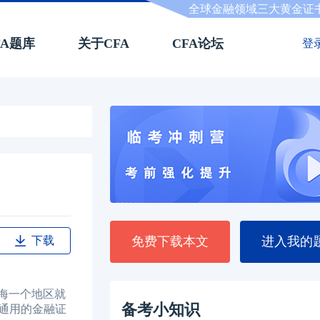
全球金融领域三大黄金证
FA题库
关于CFA
CFA论坛
登
下载
免费下载本文
进入我的
海一个地区就
备考小知识
际通用的金融证