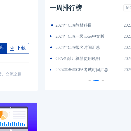
一周排行榜
M
2023-11-17
（CFA）协会介绍
202
es中文版
2023-11-17
cfa考试报名条件
202
间汇总
2023-11-17
CFA一级考试内容
202
库
下载
说明
2023-11-17
2024CFA考试费用一览表
202
试时间汇总
2023-11-17
2024年cfa报名官网入口
202
考、交流之目