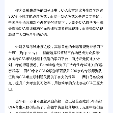
作为金融先进考的CFA证书，CFA官方建议考生自学超过
307个小时才能通过考试，而鉴于CFA考试又是纯英文答题，
中国考生语言相对不占优势的情况下，大部分CFA自学考生都
会选择CFA培训机构的面授课程或者在线视频，而高顿CFA视
频是广大CFA考生的优选。
针对各级考试难度之较，高顿首创的全球智能财经学习平
台EP（Epiphany）、智能题库和答疑平台均已成为众多考生
在备考CFA考试过程中优选的学习平台；而持证无忧通关计
划、考前押题密卷、Passkit也成为了广大考生考试通关的“秘
密武器”；而50余名CFA全职教研团队和200余名专职师资队
伍则为CFA考生顺利通关提供了有力的保障！一网打尽各级难
点，提升广大考生复习效率，用较简单的方法攻破CFA三座大
山。
去年有一万名考生都来自高顿，这已经是连续第5年高顿
CFA考生人数创新高了。高顿学员量颇具规模，无形中就创造