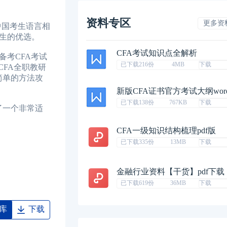
资料专区
更多资
中国考生语言相
考生的优选。
CFA考试知识点全解析
备考CFA考试
已下载216份
4MB
下载
CFA全职教研
简单的方法攻
新版CFA证书官方考试大纲wor
已下载138份
767KB
下载
了一个非常适
CFA一级知识结构梳理pdf版
已下载335份
13MB
下载
金融行业资料【干货】pdf下载
已下载619份
36MB
下载
库
下载