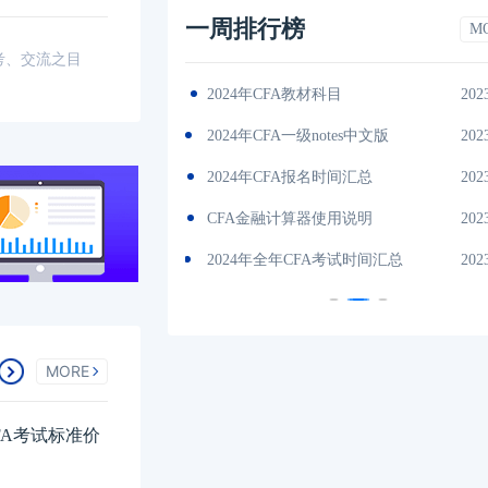
一周排行榜
M
考、交流之目
2023-11-17
（CFA）协会介绍
202
es中文版
2023-11-17
cfa考试报名条件
202
间汇总
2023-11-17
CFA一级考试内容
202
说明
2023-11-17
2024CFA考试费用一览表
202
试时间汇总
2023-11-17
2024年cfa报名官网入口
202
MORE
FA考试标准价