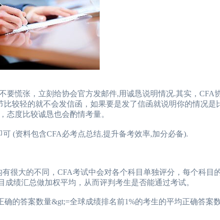
慌张，立刻给协会官方发邮件,用诚恳说明情况.其实，CFA
受理，情节比较轻的就不会发信函，如果要是发了信函就说明你的情况
，态度比较诚恳也会酌情考量。
可 (资料包含CFA必考点总结,提升备考效率,加分必备).
有很大的不同，CFA考试中会对各个科目单独评分，每个科目
会把考生各个科目成绩汇总做加权平均，从而评判考生是否能通过考试。
的答案数量&gt;=全球成绩排名前1%的考生的平均正确答案数