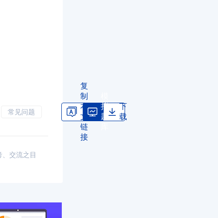
复
制
模
本
拟
下
常见问题
文
题
载
链
库
接
考、交流之目