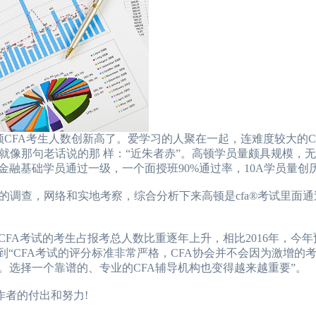
2024年CFA报名时
2024年CFA考试报
2024年CFA机考考
FA考生人数创新高了。爱学习的人聚在一起，连难度较大的C
（CFA）认证考试介
就像那句老话说的那 样：“近朱者赤”。高顿学员量颇具规模，
零金融基础学员通过一级，一个面授班90%通过率，10A学员量创
2024年CFA考试科
查，网络和实地考察，综合分析下来高顿是cfa®考试里面通
A考试的考生占报考总人数比重逐年上升，相比2016年，今年
提到“CFA考试的评分标准非常严格，CFA协会并不会因为激增的
。选择一个靠谱的、专业的CFA辅导机构也变得越来越重要”。
作者的付出和努力!