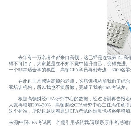
去年有一万名考生都来自高顿，这已经是连续第5年高顿C
得不可怕了，大家总是在不知不觉中提升自己，变得先进。
一个非常适合学的氛围。高顿CFA学员再创奇迹！3000名
在此也非常感谢高顿的老师，选培训机构前我做了综合的调
家培训机构，所以我也不负所愿，完成了我的cfa®考试梦。
根据高顿财经CFA研究中心的数据，经过培训再去报名CF
人数再增加20%-30%，高顿财经CFA研究中心主任冯伟章
这个标准，所以也意味着通过CFA考试的难度也将逐年增加
来源|中国CFA考试网 若需引用或转载,请联系原作者,感谢