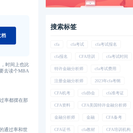
搜索标签
文档
cfa
cfa考试
cfa考试报名
cfa报名
CFA培训
cfa考试时间
习，时间上也比
特许金融分析师
cfa考试费用
要去读个MBA
注册金融分析师
2023年cfa考纲
CFA机考
cfa协会
cfa准考证
过率都摆在那
CFA资料
CFA美国特许金融分析师
金融分析师
金融
CFA备考
的通过率和世
CFA证书
cfa教材
CFA培训机构