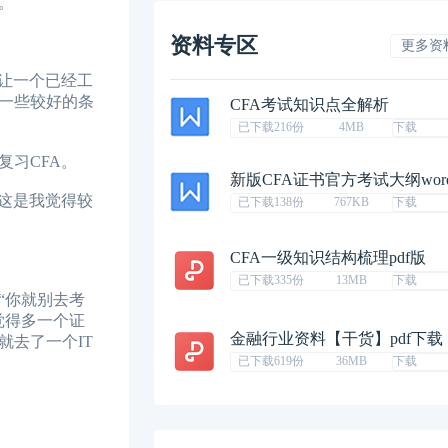
。
资料专区
更多资
让一个已经工
一些较好的条
CFA考试知识点全解析
已下载216份
4MB
下载
习CFA。
新版CFA证书官方考试大纲wor
这是我觉得较
已下载138份
767KB
下载
CFA一级知识结构梳理pdf版
已下载335份
13MB
下载
“你就别去考
觉得多一个证
金融行业资料【干货】pdf下载
去了一个IT
已下载619份
36MB
下载