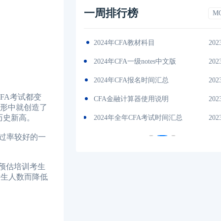
一周排行榜
M
间汇总
2023-11-17
2024年CFA教材科目
202
考指南
2023-11-17
2024年CFA一级notes中文版
202
试地点
2023-11-17
2024年CFA报名时间汇总
202
FA考试都变
绍
2023-11-17
CFA金融计算器使用说明
202
无形中就创造了
历史新高。
目介绍
2023-11-17
2024年全年CFA考试时间汇总
202
过率较好的一
预估培训考生
考生人数而降低