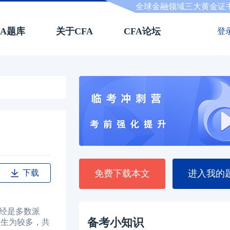
全球金融领域三大黄金证
FA题库
关于CFA
CFA论坛
登
下载
免费下载本文
进入我的
你已经是多数派
备考小知识
考生为较多，共