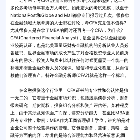
近年来，考CFA(注册金融分析师)的人越来越多，这二年
多伦多考场每年有近万人考试。如此宏大的考试规模，以至于
NationalPost和Globe and Mail都曾专门报导过几次。很多欲
在金融领域大展拳脚的人士都在讨论，考CFA究竟值不值得?
尤其很多人是在拿了MBA的同时还再考一个CFA，为什么?
CFA(Chartered Financial Analyst)，是全世界公认金融证券
业较高认证，也是北美重量级财务金融机构的分析从业人员必
备证书。世界金融市场的成长产生了对合格投资专业人员前所
未有的需求。投资人和雇主比以往任何时候更需要一个统一的
标准来衡量金融分析人员的知识、诚信和专业化程度，从而信
赖他们管理资产。特许金融分析师(CFA?)就是这样一个标准。
在金融投资这个行业里，CFA证书的专业性和公认性是独
一无二的，它着重于金融市场知识，包括股票债券分析，财务
报表研究，期货期权，投资组合分析和资产评估等。某种程度
上，由于其涉及知识面广而深，讲究分析能力，甚至比MBA更
具有专业性，举例：MBA作为工商管理硕士学位，讲究的是对
企业公司整个经营操作的管理。它包括财务，营销，策略，金
融等方面的内容，培养的是综合管理能力和经营决策意识;而