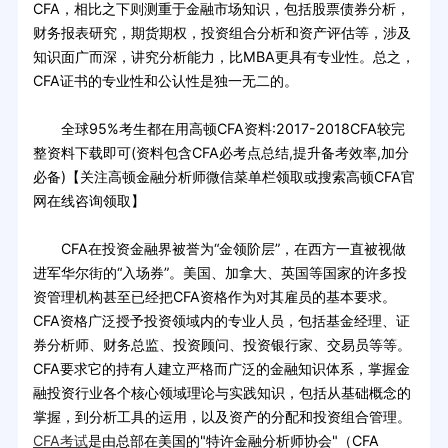
CFA，相比之下则测重于金融市场知识，包括股票债券分析，
财务报表研究，期货期权，投资组合分析和资产评估等，涉及
知识面广而深，讲究分析能力，比MBA更具有专业性。总之，
CFA证书的专业性和公认性是独一无二的。
全球95%考生都在用高顿CFA资料:2017-2018CFA较完
整资料下载即可(资料包含CFA必考点总结,提升备考效率,加分
必备)【关注高顿金融分析师微信菜单栏领取或搜索高顿CFA官
网在线咨询领取】
CFA在投资金融界被誉为“金领阶层”，在西方一直被视做
进军华尔街的“入场券”。美国、加拿大、英国等国家的许多投
资管理机构甚至已经把CFA资格作为对其雇员的基本要求。
CFA资格广泛授予投资领域内的专业人员，包括基金经理、证
券分析师、财务总监、投资顾问、投资银行家、交易员等等。
CFA要求它的持有人建立严格而广泛的金融知识体系，掌握金
融投资行业各个核心领域理论与实践知识，包括从基础概念的
掌握，到分析工具的运用，以及资产的分配和投资组合管理。
CFA考试
是由总部在美国的"特许金融分析师协会"（CFA