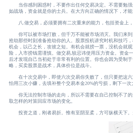
当你感到困惑时，不要作出任何交易决定。不需要勉强进
如战场，资金就是你的士兵。在大方向正确的情况下，才能
八.做交易，必须要拥有二次重来的能力，包括资金上，
你可以被市场打败，但千万不能被市场消灭。我们来到这
抢劫那些时刻准备抢劫你的人。股票投机讲究时机和技巧，
机会，以己之长，攻彼之短。有机会就捞一票，没机会就观
险，入市捞钱需谨慎。做交易,较忌讳使用压力资金。资金
后才发现自己当初处于非常有利的位置。你也会因为受制于
略，买卖股票是战术，具体价位是战斗。
在十次交易中，即使六次交易你失败了，但只要把这六次
怕用三次小赚，去填补整个交易本金20%的亏损，剩下一
你无法控制市场的走向，所以不需要在自己控制不了的形
取怎样的对策回应市场的变化。
投资之道，刚者易折。惟有至阴至柔，方可纵横天下。