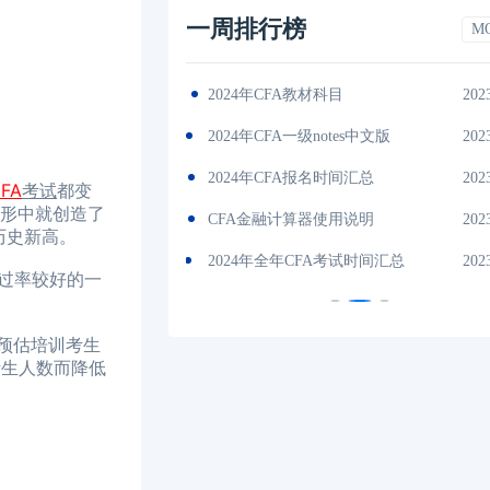
一周排行榜
M
间汇总
2023-11-17
2024年CFA教材科目
202
考指南
2023-11-17
2024年CFA一级notes中文版
202
试地点
2023-11-17
2024年CFA报名时间汇总
202
FA
考试
都变
无形中就创造了
绍
2023-11-17
CFA金融计算器使用说明
202
历史新高。
目介绍
2023-11-17
2024年全年CFA考试时间汇总
202
过率较好的一
预估培训考生
考生人数而降低