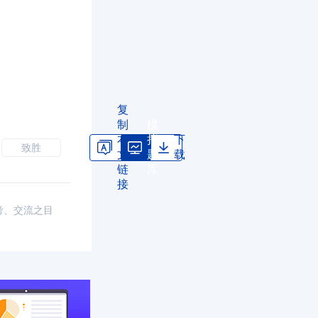
复
制
模
本
拟
下
致胜
文
题
载
链
库
接
考、交流之目