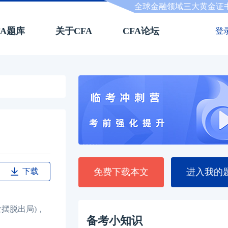
全球金融领域三大黄金证
FA题库
关于CFA
CFA论坛
登
下载
免费下载本文
进入我的
摆脱出局)，
备考小知识