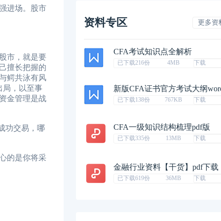
强进场。股市
资料专区
更多资
CFA考试知识点全解析
股市，就是要
已下载216份
4MB
下载
己擅长把握的
与鳄共泳有风
出局，以至事
新版CFA证书官方考试大纲wor
资金管理是战
已下载138份
767KB
下载
CFA一级知识结构梳理pdf版
成功交易，哪
已下载335份
13MB
下载
心的是你将采
金融行业资料【干货】pdf下载
已下载619份
36MB
下载