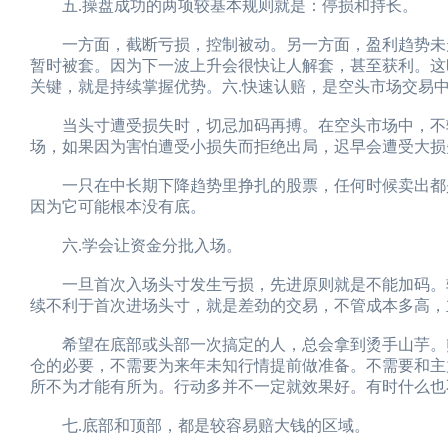
五.操盘成功的两项较基本规则就是：停损和持长。
一方面，截断亏损，控制被动。另一方面，盈利趋势未走
暂时被套。因为下一波上升会很快让人解套，甚至获利。这
关键，就是持续掌握优势。六.快速认赔，是空头市场交易
当头寸遭受损失时，切忌加码再搏。在空头市场中，不输
场，如果因为害怕遭受小损失而拒绝出局，迟早会遭受大损
一只在中长期下降趋势里挣扎的股票，任何时候卖出都是
因为它可能根本没有底。
六.学会让资金分批入场。
一旦首次入场头寸发生亏损，先进原则就是不能加码。较
续不利于首次进场头寸，就是差劲的交易，不管成本多高，
希望在底部或头部一次搞定的人，总会拿到烫手山芋。熊
仓的必要，不需要为来年未知行情提前做准备。不需要和主力
所不为才能有所为。行动多并不一定就效果好。有时什么也
七.底部和顶部，都是较容易赔大钱的区域。