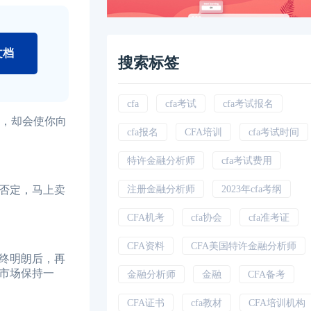
文档
搜索标签
cfa
cfa考试
cfa考试报名
败，却会使你向
cfa报名
CFA培训
cfa考试时间
特许金融分析师
cfa考试费用
否定，马上卖
注册金融分析师
2023年cfa考纲
CFA机考
cfa协会
cfa准考证
CFA资料
CFA美国特许金融分析师
终明朗后，再
市场保持一
金融分析师
金融
CFA备考
CFA证书
cfa教材
CFA培训机构