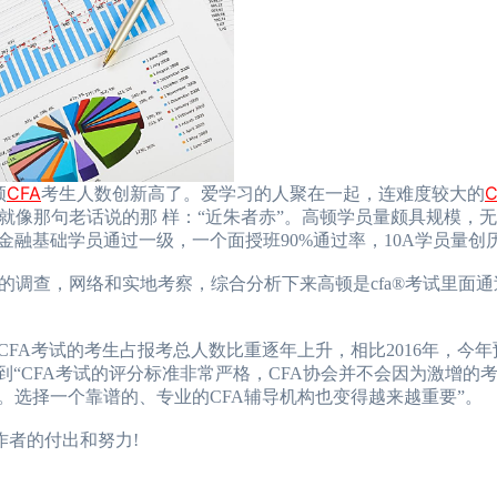
2024年CFA报名时
2024年CFA考试报
2024年CFA机考考
CFA
C
顿
考生人数创新高了。爱学习的人聚在一起，连难度较大的
就像那句老话说的那 样：“近朱者赤”。高顿学员量颇具规模，
（CFA）认证考试介
零金融基础学员通过一级，一个面授班90%通过率，10A学员量创
2024年CFA考试科
查，网络和实地考察，综合分析下来高顿是cfa®考试里面通
A考试的考生占报考总人数比重逐年上升，相比2016年，今年
提到“CFA考试的评分标准非常严格，CFA协会并不会因为激增的
。选择一个靠谱的、专业的CFA辅导机构也变得越来越重要”。
作者的付出和努力!