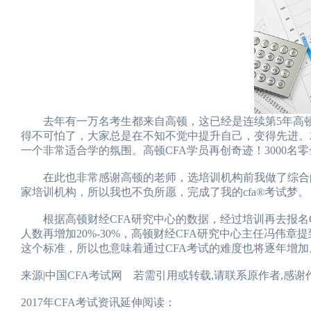
去年有一万名考生都来自高顿，这已经是连续第5年高
得不可怕了，大家总是在不知不觉中提升自己，变得先进。
一个非常适合学的氛围。高顿CFA学员再创奇迹！3000名
在此也非常感谢高顿的老师，选培训机构前我做了综合的调
家培训机构，所以我也不负所愿，完成了我的cfa®考试梦。
根据高顿财经CFA研究中心的数据，经过培训再去报名CF
人数再增加20%-30%，高顿财经CFA研究中心主任冯伟章
这个标准，所以也意味着通过CFA考试的难度也将逐年增加
来源|中国CFA考试网 若需引用或转载,请联系原作者,感谢
2017年CFA考试资讯延伸阅读：