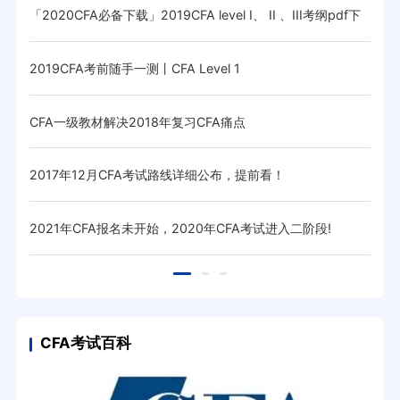
「2020CFA必备下载」2019CFA level I、 II 、III考纲pdf下
20
载
2019CFA考前随手一测丨CFA Level 1
【Ca
CFA一级教材解决2018年复习CFA痛点
如何
2017年12月CFA考试路线详细公布，提前看！
20
2021年CFA报名未开始，2020年CFA考试进入二阶段!
考完
CFA考试百科