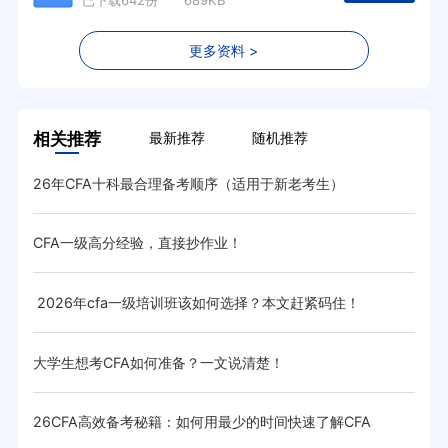
已下载642份 689KB
更多资料 >
相关推荐
最新推荐
随机推荐
26年CFA十科最合理备考顺序（适用于新老考生）
我是
CFA一级高分经验，直接抄作业！
20
2026年cfa一级培训班该如何选择？本文赶紧码住！
CF
大学生想考CFA如何准备？一文说清楚！
20
26CFA高效备考秘籍：如何用最少的时间快速了解CFA
CF