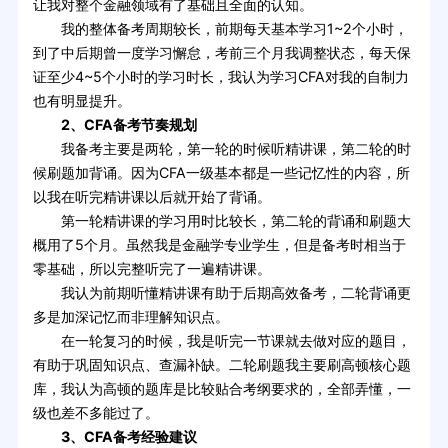
让我对整个金融领域有了基础且全面的认知。
我的整体备考周期较长，前期每天基本学习1~2个小时，
到了中后期曾一度学习懈怠，考前三个月我调整状态，每天保
证至少4~5个小时的学习时长，我认为学习CFA对我的自制力
也有明显提升。
2、CFA备考节奏规划
我备考主要是两轮，第一轮的时候听精讲课，第二轮的时
候刷题加背诵。因为CFA一级基本都是一些记忆性的内容，所
以我在听完精讲课以后就开始了背诵。
第一轮精讲课的学习用时比较长，第二轮的背诵和刷题大
概用了5个月。虽然我是金融学专业学生，但是备考时相当于
零基础，所以完整听完了一遍精讲课。
我认为前期听懂精讲课有助于后期高效备考，二轮背诵更
多是加深记忆而非理解知识点。
在一轮复习的时候，我是听完一节课就去做对应的题目，
有助于巩固知识点、查漏补缺。二轮刷题我主要刷高顿核心题
库，我认为高顿的题库是比较贴合考纲要求的，全部弄懂，一
级也差不多能过了。
3、CFA备考经验建议