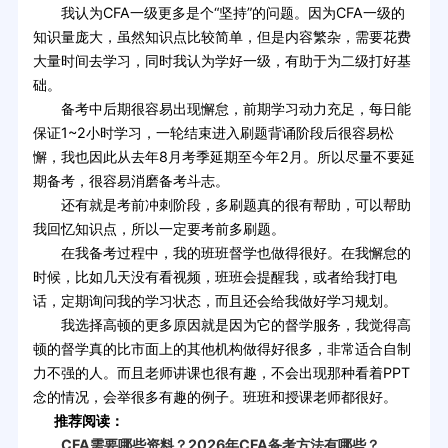
我认为CFA一级更多是个“坚持”的问题。因为CFA一级的
知识量庞大，虽然知识点比较简单，但是内容繁杂，需要花费
大量时间去学习，同时我认为学好一级，有助于为二级打好基
础。
备考中后期很容易出现懈怠，前期学习动力充足，每日能
保证1~2小时学习，一轮结束进入刷题背诵阶段后很容易松
懈，我也因此从去年8月考季延期至今年2月。所以尽量不要延
期备考，很容易消磨备考斗志。
还有就是考前冲刺阶段，多刷题真的很有帮助，可以帮助
我回忆知识点，所以一定要考前多刷题。
在我备考过程中，我的班班督学也做得很好。在我懈怠的
时候，比如几天没有看视频，班班会提醒我，或者给我打电
话，定期询问我的学习状态，而且还会给我做好学习规划。
我选择高顿的更多原因就是因为它的督学服务，我觉得高
顿的督学真的比市面上的其他机构做得好很多，非常适合自制
力不强的人。而且老师讲课也很有趣，不会出现那种看着PPT
念的情况，会举很多有趣的例子。班班和授课老师都很好。
推荐阅读：
CFA需要哪些资料？2026年CFA备考方法有哪些？