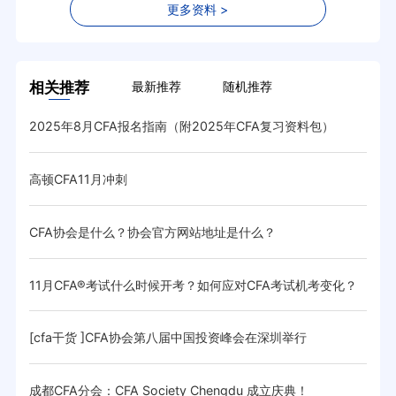
更多资料 >
相关推荐
最新推荐
随机推荐
2025年8月CFA报名指南（附2025年CFA复习资料包）
201
高顿CFA11月冲刺
重磅
CFA协会是什么？协会官方网站地址是什么？
20
11月CFA®考试什么时候开考？如何应对CFA考试机考变化？
上海
[cfa干货 ]CFA协会第八届中国投资峰会在深圳举行
201
PRO
成都CFA分会：CFA Society Chengdu 成立庆典！
201