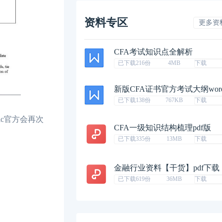
资料专区
更多资
CFA考试知识点全解析
已下载216份
4MB
下载
新版CFA证书官方考试大纲wor
已下载138份
767KB
下载
ic官方会再次
CFA一级知识结构梳理pdf版
已下载335份
13MB
下载
金融行业资料【干货】pdf下载
已下载619份
36MB
下载