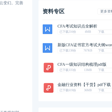
云变幻。完善
资料专区
更多资
CFA考试知识点全解析
已下载216份
4MB
下载
新版CFA证书官方考试大纲wor
已下载138份
767KB
下载
CFA一级知识结构梳理pdf版
已下载335份
13MB
下载
金融行业资料【干货】pdf下载
已下载619份
36MB
下载