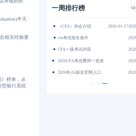
中的证券规则部
一周排行榜
M
ation)半天
2026-01-17
（CFA）协会介绍
2026-01-17202
符合相关经验要
es中文版
2026-01-17
cfa考试报名条件
202
间汇总
2026-01-17
CFA一级考试内容
202
说明
2026-01-17
2026CFA考试费用一览表
202
试时间汇总
2026-01-17
2026年cfa报名官网入口
202
强》榜单，从
新型银行系统