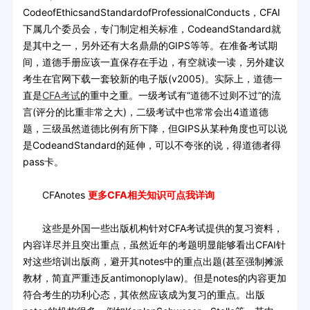
CodeofEthicsandStandardofProfessionalConducts，CFAI
下属几个委员会，专门制定相关标准，CodeandStandard就
是其中之一，另外还有大名鼎鼎的GIPS等等。在准备考试期
间，道德手册应该一直保存在手边，有空就读一读，另外建议
考生在官网下载一套较新的电子版(v2005)。实际上，道德一
直是
CFA考试
的重中之重。一级考试有“道德不过则不过”的流
言(评分的比重非常之大)，二级考试中也常常会出4道道德
题，三级虽然道德比例有所下降，但GIPS从某种角度也可以说
是CodeandStandard的延伸，可以不夸张的说，得道德者得
pass卡。
CFAnotes
更多CFA相关知识可点我详询
这些是外国一些出版机构针对CFA考试提供的复习资料，
内容详尽并且突出重点，虽然近年的考题明显能够看出CFAI针
对这些培训出版商，避开其notes中的重点出题(甚至强制摊派
教材，简直严重违反antimonoplylaw)。但是notes的内容更加
符合考生的功利心态，其依然应该成为复习的重点。出版