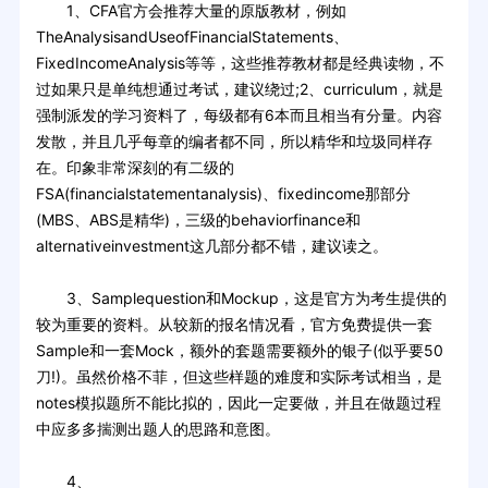
1、CFA官方会推荐大量的原版教材，例如
TheAnalysisandUseofFinancialStatements、
FixedIncomeAnalysis等等，这些推荐教材都是经典读物，不
过如果只是单纯想通过考试，建议绕过;2、curriculum，就是
强制派发的学习资料了，每级都有6本而且相当有分量。内容
发散，并且几乎每章的编者都不同，所以精华和垃圾同样存
在。印象非常深刻的有二级的
FSA(financialstatementanalysis)、fixedincome那部分
(MBS、ABS是精华)，三级的behaviorfinance和
alternativeinvestment这几部分都不错，建议读之。
3、Samplequestion和Mockup，这是官方为考生提供的
较为重要的资料。从较新的报名情况看，官方免费提供一套
Sample和一套Mock，额外的套题需要额外的银子(似乎要50
刀!)。虽然价格不菲，但这些样题的难度和实际考试相当，是
notes模拟题所不能比拟的，因此一定要做，并且在做题过程
中应多多揣测出题人的思路和意图。
4、