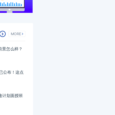
MORE
业前景怎么样？
排已公布！这点
征途计划面授班