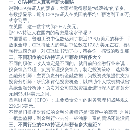
一、CFA持证人真实年薪大揭秘
说到CFA持证人的薪资，大家都觉得那是“钱滚钱”的节奏。
有数据显示，近年CFA持证人在美国的平均年薪达到了30万
式拿到手。
在英国，这一数字约为20+万美元。
那CFA持证人在国内的薪资是啥水平呢？
中国香港，普遍工资中位数达到了接近13.6万美元的样子，而
放眼全球，CFA持证人的年薪中位数在17.8万美元左右
融行业感兴趣，对CFA证书动了心，恭喜你，搞钱的嗅觉
二、不同职位的CFA持证人年薪差距有多大？
不同的职位，收入肯定是不同的。就目前的金融行业来说，
投资组合经理：负责管理投资组合，制定投资策略、选择和管理各
金融分析师：主要负责分析金融数据，为投资决策提供支持。年薪在
投资分析师：研究和评估投资机会，以帮助个人或机构做出投资决
高级金融分析师：负责对公司或投资组合进行深入的财务分析
元到95,414美元之间。
首席财务官（CFO）：主要负责公司的财务管理和战略规划，
239,545美元。
不管是门槛相对较低的金融分析师还是“高管中的高管”之首
一把垫垫脚，到金融行业去分一杯油脂丰富的羹汤还是没问
三、不同行业的CFA持证人年薪有多大差距？