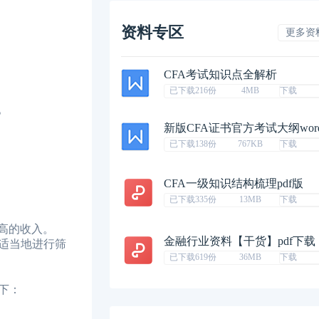
资料专区
更多资
CFA考试知识点全解析
已下载216份
4MB
下载
。
新版CFA证书官方考试大纲wor
已下载138份
767KB
下载
CFA一级知识结构梳理pdf版
已下载335份
13MB
下载
高的收入。
金融行业资料【干货】pdf下载
适当地进行筛
已下载619份
36MB
下载
下：