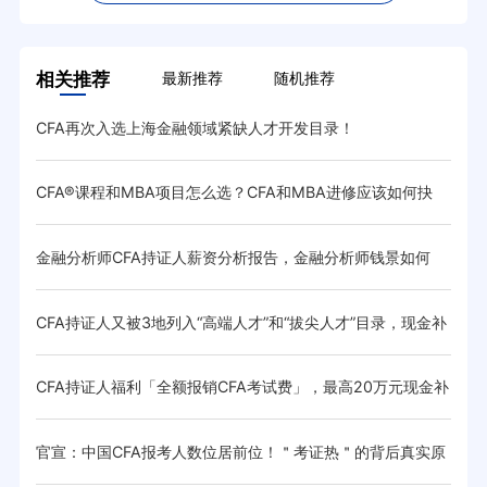
相关推荐
最新推荐
随机推荐
问
CFA再次入选上海金融领域紧缺人才开发目录！
参加
CFA®课程和MBA项目怎么选？CFA和MBA进修应该如何抉
武汉
择？
金融分析师CFA持证人薪资分析报告，金融分析师钱景如何
中国
CFA持证人又被3地列入“高端人才”和“拔尖人才”目录，现金补
CF
CFA持证人福利「全额报销CFA考试费」，最高20万元现金补
CF
贴正在
官宣：中国CFA报考人数位居前位！＂考证热＂的背后真实原
cf