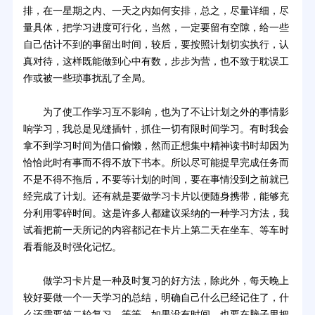
排，在一星期之内、一天之内如何安排，总之，尽量详细，尽
量具体，把学习进度可行化，当然，一定要留有空隙，给一些
自己估计不到的事留出时间，较后，要按照计划切实执行，认
真对待，这样既能做到心中有数，步步为营，也不致于耽误工
作或被一些琐事扰乱了全局。
为了使工作学习互不影响，也为了不让计划之外的事情影
响学习，我总是见缝插针，抓住一切有限时间学习。有时我会
拿不到学习时间为借口偷懒，然而正想集中精神读书时却因为
恰恰此时有事而不得不放下书本。所以尽可能提早完成任务而
不是不得不拖后，不要等计划的时间，要在事情没到之前就已
经完成了计划。还有就是要做学习卡片以便随身携带，能够充
分利用零碎时间。这是许多人都建议采纳的一种学习方法，我
试着把前一天所记的内容都记在卡片上第二天在坐车、等车时
看看能及时强化记忆。
做学习卡片是一种及时复习的好方法，除此外，每天晚上
较好要做一个一天学习的总结，明确自己什么已经记住了，什
么还需要第二轮复习，等等。如果没有时间，也要在脑子里把