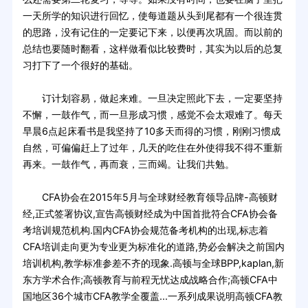
一天所学的知识进行回忆，使每道题从头到尾都有一个很连贯
的思路，没有记住的一定要记下来，以便再次巩固。而以前的
总结也要随时翻看，这样做看似比较费时，其实为以后的总复
习打下了一个很好的基础。
订计划容易，做起来难。一旦决定照此下去，一定要坚持
不懈，一鼓作气，而一旦形成习惯，感觉不会太艰难了。每天
早晨6点起床看书是我坚持了10多天而得的习惯，刚刚习惯成
自然，可偏偏赶上了过年，几天的吃住在外使得我不得不重新
再来。一鼓作气，再而衰，三而竭。让我们共勉。
CFA协会在2015年5月与全球财经教育领导品牌-高顿财
经,正式签署协议,宣告高顿财经成为中国首批符合CFA协会备
考培训规范机构.国内CFA协会规范备考机构的出现,标志着
CFA培训走向更为专业更为标准化的道路,势必会解决之前国内
培训机构,教学标准参差不齐的现象.高顿与全球BPP,kaplan,新
东方学术合作;高顿教育与前程无忧达成战略合作;高顿CFA中
国地区36个城市CFA教学全覆盖...一系列成果说明高顿CFA教