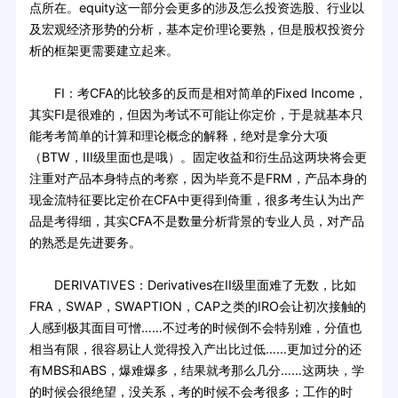
点所在。equity这一部分会更多的涉及怎么投资选股、行业以
及宏观经济形势的分析，基本定价理论要熟，但是股权投资分
析的框架更需要建立起来。
FI：考CFA的比较多的反而是相对简单的Fixed Income，
其实FI是很难的，但因为考试不可能让你定价，于是就基本只
能考考简单的计算和理论概念的解释，绝对是拿分大项
（BTW，III级里面也是哦）。固定收益和衍生品这两块将会更
注重对产品本身特点的考察，因为毕竟不是FRM，产品本身的
现金流特征要比定价在CFA中更得到倚重，很多考生认为出产
品是考得细，其实CFA不是数量分析背景的专业人员，对产品
的熟悉是先进要务。
DERIVATIVES：Derivatives在II级里面难了无数，比如
FRA，SWAP，SWAPTION，CAP之类的IRO会让初次接触的
人感到极其面目可憎……不过考的时候倒不会特别难，分值也
相当有限，很容易让人觉得投入产出比过低……更加过分的还
有MBS和ABS，爆难爆多，结果就考那么几分……这两块，学
的时候会很绝望，没关系，考的时候不会考很多；工作的时