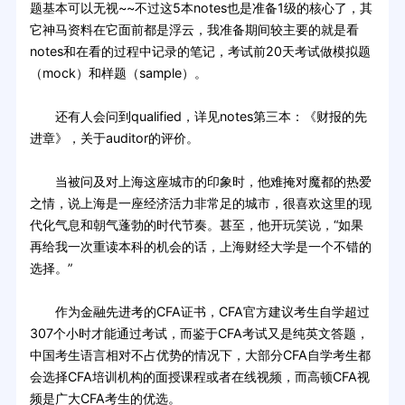
题基本可以无视~~不过这5本notes也是准备1级的核心了，其
它神马资料在它面前都是浮云，我准备期间较主要的就是看
notes和在看的过程中记录的笔记，考试前20天考试做模拟题
（mock）和样题（sample）。
还有人会问到qualified，详见notes第三本：《财报的先
进章》，关于auditor的评价。
当被问及对上海这座城市的印象时，他难掩对魔都的热爱
之情，说上海是一座经济活力非常足的城市，很喜欢这里的现
代化气息和朝气蓬勃的时代节奏。甚至，他开玩笑说，“如果
再给我一次重读本科的机会的话，上海财经大学是一个不错的
选择。”
作为金融先进考的CFA证书，CFA官方建议考生自学超过
307个小时才能通过考试，而鉴于CFA考试又是纯英文答题，
中国考生语言相对不占优势的情况下，大部分CFA自学考生都
会选择CFA培训机构的面授课程或者在线视频，而高顿CFA视
频是广大CFA考生的优选。