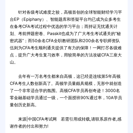
针对各级考试难度之较，高顿首创的全球智能财经学习平
台EP（Epiphany）、智能题库和答疑平台均已成为众多考生
在备考CFA考试过程中优选的学习平台；而持证无忧通关计
划、考前押题密卷、Passkit也成为了广大考生考试通关的“秘
密武器”；而50余名CFA全职教研团队和200余名专职师资队
伍则为CFA考生顺利通关提供了有力的保障！一网打尽各级难
点，提升广大考生复习效率，用较简单的方法攻破CFA三座大
山。
去年有一万名考生都来自高顿，这已经是连续第5年高顿
CFA考生人数创新高了。高顿学员量颇具规模，无形中就创造
了一个非常适合学的氛围。高顿CFA学员再创奇迹！3000名
零金融基础学员通过一级，一个面授班90%通过率，10A学员
量创历史新高。
来源|中国CFA考试网 若需引用或转载,请联系原作者,感
谢作者的付出和努力!