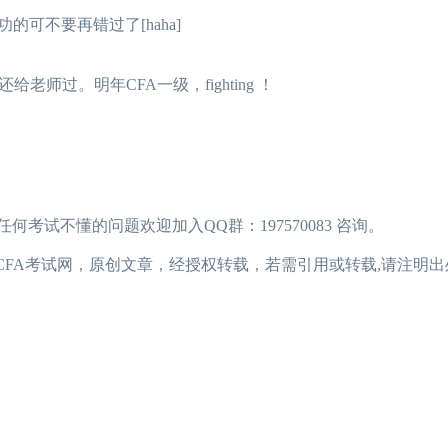
可不要再错过了[haha]
过。明年CFA一级，fighting ！
2024年CFA报名时间汇总
2023-11-17
2024年CFA教材科目
2024年CFA考试报考指南
2023-11-17
2024年CFA一级not
2024年CFA机考考试地点
2023-11-17
2024年CFA报名时
（CFA）认证考试介绍
2023-11-17
CFA金融计算器使用
试不懂的问题欢迎加入QQ群：197570083 咨询。
2024年CFA考试科目介绍
2023-11-17
2024年全年CFA考
国CFA考试网，原创文章，经授权转载，若需引用或转载,请注明出