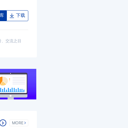
库
下载
考、交流之目
MORE