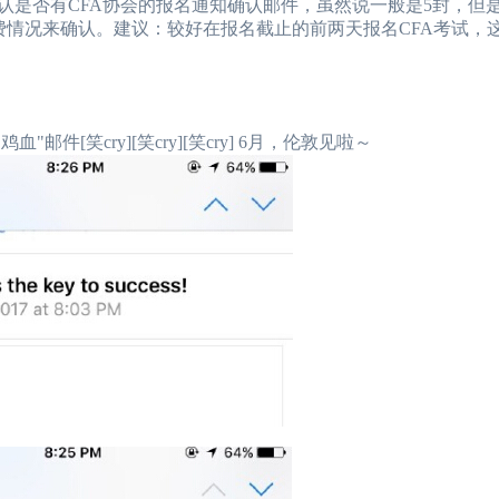
是否有CFA协会的报名通知确认邮件，虽然说一般是5封，但
费情况来确认。建议：较好在报名截止的前两天报名CFA考试，
血"邮件[笑cry][笑cry][笑cry] 6月，伦敦见啦～