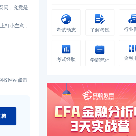
疑问，究竟是
率上打小主意，
行业
考试动态
了解考试
金融
考试经验
学霸笔记
网校网站点击
文档