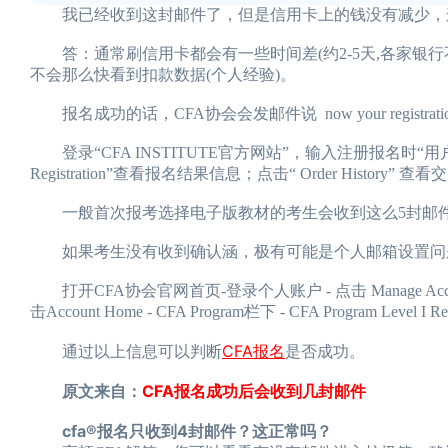
我已经收到这封邮件了，但是信用卡上的钱没有减少，
答：通常刷信用卡都会有一些时间差(约2-5天,各家银行不定)，
不会那么快看到扣款数据(个人经验)。
报名成功的话，CFA协会会发邮件说 now your registration for 
登录“CFA INSTITUTE官方网站”，输入注册报名时“用户名”，“密码”，
Registration”查看报名结果信息；点击“ Order His
一般首次报考选择电子版教材的考生会收到这么5封邮
如果考生没有收到确认涵，极有可能是个人邮箱设置问题
打开CFA协会官网首页-登录个人账户 - 点击 Manage Account - Access y
击Account Home - CFA Program栏下 - CFA Program Leve
CFA报名
通过以上信息可以判断
是否成功。
原文来自：
CFA报名成功后会收到几封邮件
cfa®报名只收到4封邮件？这正常吗？