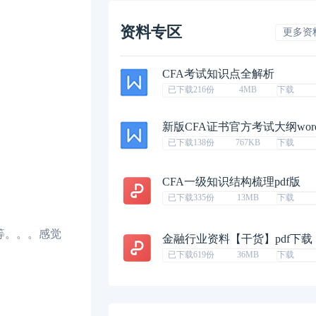
资料专区
更多资
CFA考试知识点全解析
已下载216份
4MB
下载
新版CFA证书官方考试大纲wor
已下载138份
767KB
下载
CFA一级知识结构梳理pdf版
已下载335份
13MB
下载
等。。。感觉
金融行业资料【干货】pdf下载
已下载619份
36MB
下载