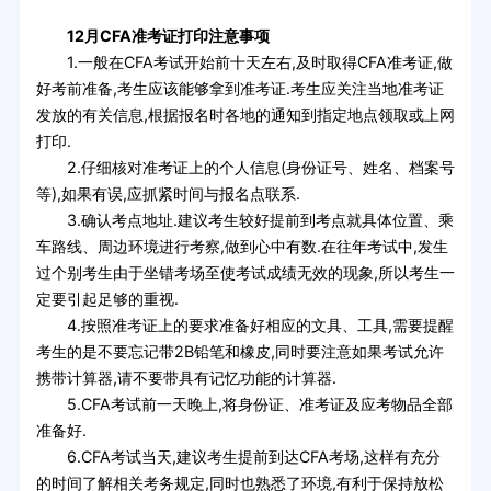
12月CFA准考证打印注意事项
1.一般在CFA考试开始前十天左右,及时取得CFA准考证,做
好考前准备,考生应该能够拿到准考证.考生应关注当地准考证
发放的有关信息,根据报名时各地的通知到指定地点领取或上网
打印.
2.仔细核对准考证上的个人信息(身份证号、姓名、档案号
等),如果有误,应抓紧时间与报名点联系.
3.确认考点地址.建议考生较好提前到考点就具体位置、乘
车路线、周边环境进行考察,做到心中有数.在往年考试中,发生
过个别考生由于坐错考场至使考试成绩无效的现象,所以考生一
定要引起足够的重视.
4.按照准考证上的要求准备好相应的文具、工具,需要提醒
考生的是不要忘记带2B铅笔和橡皮,同时要注意如果考试允许
携带计算器,请不要带具有记忆功能的计算器.
5.CFA考试前一天晚上,将身份证、准考证及应考物品全部
准备好.
6.CFA考试当天,建议考生提前到达CFA考场,这样有充分
的时间了解相关考务规定,同时也熟悉了环境,有利于保持放松