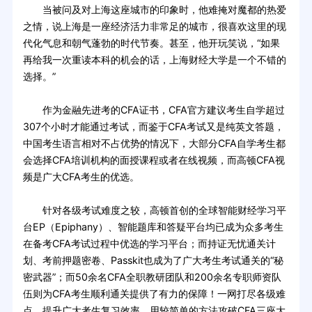
当被问及对上海这座城市的印象时，他难掩对魔都的热爱
之情，说上海是一座经济活力非常足的城市，很喜欢这里的现
代化气息和朝气蓬勃的时代节奏。甚至，他开玩笑说，“如果
再给我一次重读本科的机会的话，上海财经大学是一个不错的
选择。”
作为金融先进考的CFA证书，CFA官方建议考生自学超过
307个小时才能通过考试，而鉴于CFA考试又是纯英文答题，
中国考生语言相对不占优势的情况下，大部分CFA自学考生都
会选择CFA培训机构的面授课程或者在线视频，而高顿CFA视
频是广大CFA考生的优选。
针对各级考试难度之较，高顿首创的全球智能财经学习平
台EP（Epiphany）、智能题库和答疑平台均已成为众多考生
在备考CFA考试过程中优选的学习平台；而持证无忧通关计
划、考前押题密卷、Passkit也成为了广大考生考试通关的“秘
密武器”；而50余名CFA全职教研团队和200余名专职师资队
伍则为CFA考生顺利通关提供了有力的保障！一网打尽各级难
点，提升广大考生复习效率，用较简单的方法攻破CFA三座大