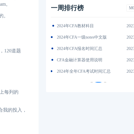
xam。
一周排行榜
M
的。
间汇总
2023-11-17
2024年CFA教材科目
202
考指南
2023-11-17
2024年CFA一级notes中文版
202
试地点
2023-11-17
2024年CFA报名时间汇总
202
120道题
绍
2023-11-17
CFA金融计算器使用说明
202
目介绍
2023-11-17
2024年全年CFA考试时间汇总
202
上每列的
，结合我的投入，