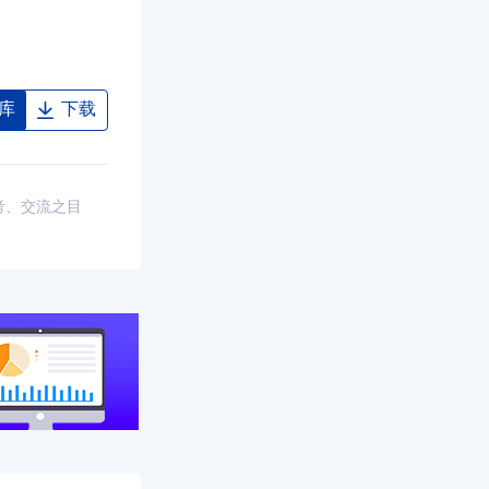
库
下载
考、交流之目