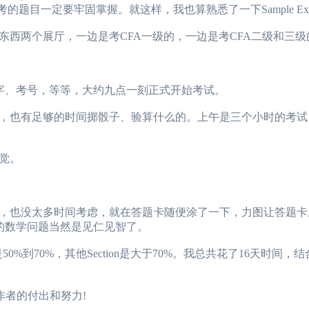
ect Method这类必考的题目一定要牢固掌握。就这样，我也算熟悉了一下Sample E
两个展厅，一边是考CFA一级的，一边是考CFA二级和三级
2024年CFA报名时
2024年CFA考试报
的名字、考号，等等，大约九点一刻正式开始考试。
2024年CFA机考考
也有足够的时间掷骰子、验算什么的。上午是三个小时的考试，
（CFA）认证考试介
觉。
2024年CFA考试科
，也没太多时间考虑，就在答题卡随便涂了一下，力图让答题卡
的数学问题当然是见仁见智了。
是50%到70%，其他Section是大于70%。我总共花了16天时间
作者的付出和努力!