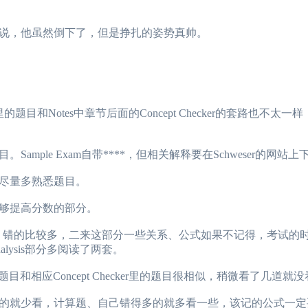
。
说，他虽然倒下了，但是挣扎的姿势真帅。
目和Notes中章节后面的Concept Checker的套路也不太一
le Exam自带****，但相关解释要在Schweser的网站上
尽量多熟悉题目。
够提高分数的部分。
，一来我不太熟悉、错的比较多，二来这部分一些关系、公式如果不记得，考试
Analysis部分多阅读了两套。
题目和相应Concept Checker里的题目很相似，稍微看了几道就
就少看，计算题、自己错得多的就多看一些，该记的公式一定