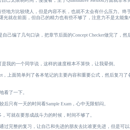
限制时间，慢慢看，至于Quantitative Method方面就非
薄，虽然有些地方比较绕人，但是内容不长，也就不太会有什么压力。终于
e Investment,232页)，曙光就在前面，但自己的精力也有些不够了，注意力不
自己编了几句口诀，把章节后面的Concept Checker做完了，
可是我的一个同学说，这样的速度根本不算快，让我晕倒。
kSheet，上面简单列了各本笔记的主要内容和重要公式，然后复习
地看了一下。
有一天的时间看Sample Exam，心中无限郁闷。
许多，可就在要形成战斗力的时候，时间不够了。
过完整的复习，让自己和先进的朋友去比谁更先进，但是可以