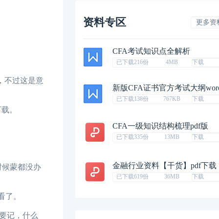
资料专区
更多资
CFA考试知识点全解析
已下载216份
4MB
下载
样，不过这是意
新版CFA证书官方考试大纲wor
已下载138份
767KB
下载
下载。
CFA一级知识结构梳理pdf版
已下载335份
13MB
下载
金融行业资料【干货】pdf下载
的时候蒙都没办
已下载619份
36MB
下载
没看了。
要记，什么