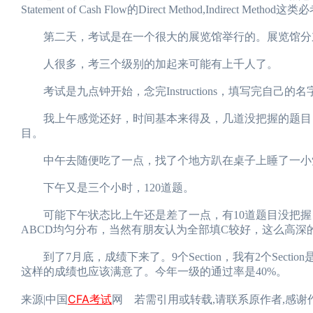
Statement of Cash Flow的Direct Method,Indir
第二天，考试是在一个很大的展览馆举行的。展览馆分东西
人很多，考三个级别的加起来可能有上千人了。
考试是九点钟开始，念完Instructions，填写完自己
我上午感觉还好，时间基本来得及，几道没把握的题目，
目。
中午去随便吃了一点，找了个地方趴在桌子上睡了一小
下午又是三个小时，120道题。
可能下午状态比上午还是差了一点，有10道题目没把握
ABCD均匀分布，当然有朋友认为全部填C较好，这么高深
到了7月底，成绩下来了。9个Section，我有2个Section
这样的成绩也应该满意了。今年一级的通过率是40%。
CFA考试
来源|中国
网 若需引用或转载,请联系原作者,感谢