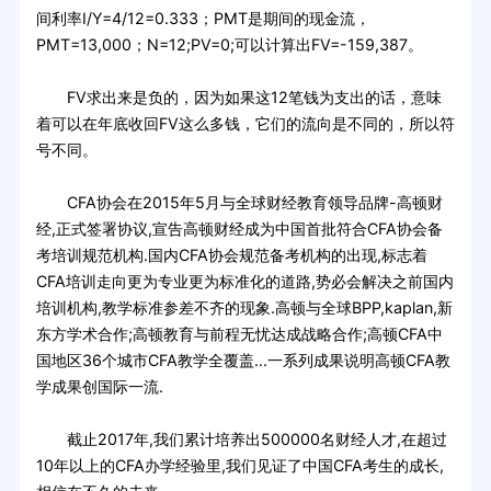
间利率I/Y=4/12=0.333；PMT是期间的现金流，
PMT=13,000；N=12;PV=0;可以计算出FV=-159,387。
FV求出来是负的，因为如果这12笔钱为支出的话，意味
着可以在年底收回FV这么多钱，它们的流向是不同的，所以符
号不同。
CFA协会在2015年5月与全球财经教育领导品牌-高顿财
经,正式签署协议,宣告高顿财经成为中国首批符合CFA协会备
考培训规范机构.国内CFA协会规范备考机构的出现,标志着
CFA培训走向更为专业更为标准化的道路,势必会解决之前国内
培训机构,教学标准参差不齐的现象.高顿与全球BPP,kaplan,新
东方学术合作;高顿教育与前程无忧达成战略合作;高顿CFA中
国地区36个城市CFA教学全覆盖...一系列成果说明高顿CFA教
学成果创国际一流.
截止2017年,我们累计培养出500000名财经人才,在超过
10年以上的CFA办学经验里,我们见证了中国CFA考生的成长,