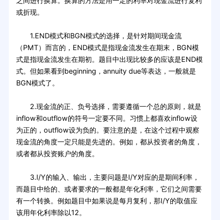
之间进行换算。换算的方法是用一定的利率对现金流进行复利
或折现。
1.END模式和BGN模式的选择，是针对期间现金流
（PMT）而言的，END模式是指现金流发生在期末，BGN模
式是指现金流发生在期初。题目中出现比较多的应该是END模
式。但如果看到beginning，annuity due等表达，一般就是
BGN模式了。
2.现金流的正、负号选择，需要遵循一个总的原则，就是
inflow和outflow的符号一定要不同。习惯上都喜欢inflow设
为正的，outflow设为负的。要注意的是，在这个过程中观察
现金流的角度一定只能是先进的。例如，都从投资者的角度，
或者都从投资账户的角度。
3.I/Y的输入、输出，主要问题是I/Y对应的是期间利率，
而题目中给的、或者要求的一般都是年化利率，它们之间需要
有一个转换。例如题目中如果说是每月复利，那I/Y的取值应
该用年化利率除以12。