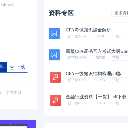
irect
资料专区
更多资
CFA考试知识点全解析
已下载216份
4MB
下载
新版CFA证书官方考试大纲wor
已下载138份
767KB
下载
库
下载
CFA一级知识结构梳理pdf版
已下载335份
13MB
下载
考、交流之目
金融行业资料【干货】pdf下载
已下载619份
36MB
下载