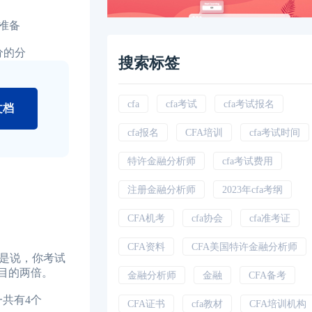
准备
分的分
搜索标签
cfa
cfa考试
cfa考试报名
文档
cfa报名
CFA培训
cfa考试时间
特许金融分析师
cfa考试费用
注册金融分析师
2023年cfa考纲
CFA机考
cfa协会
cfa准考证
CFA资料
CFA美国特许金融分析师
也就是说，你考试
目的两倍。
金融分析师
金融
CFA备考
目一共有4个
CFA证书
cfa教材
CFA培训机构