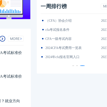
一周排行榜
M
2023-11-17
（CFA）协会介绍
202
es中文版
2023-11-17
cfa考试报名条件
202
MORE
间汇总
2023-11-17
CFA一级考试内容
202
说明
2023-11-17
2024CFA考试费用一览表
202
FA考试标准价
试时间汇总
2023-11-17
2024年cfa报名官网入口
202
FA考试标准价
如何？就业方向